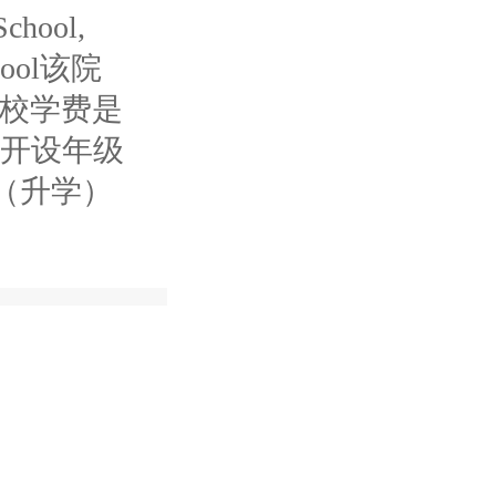
chool,
chool该院
校学费是
学校开设年级
均分（升学）