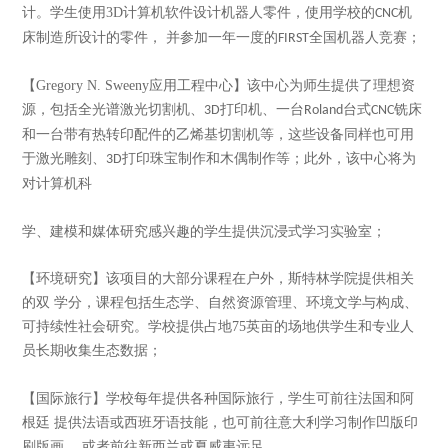
计。学生使用
3D
计算机软件设计机器人零件，使用学校的
机
CNC
床制造所设计的零件， 并参加一年一度的
全国机器人竞赛；
FIRST
【
Gregory N. Sweeny
应用工程中心】该中心为师生提供了理想资
源，包括全光谱激光切割机、
打印机、一台
台式
铣床
3D
Roland
CNC
和一台带有热转印配件的乙烯基切割机等，这些设备同样也可用
于激光雕刻、
打印珠宝制作和木偶制作等；此外，该中心将为
3D
对计算机科
学、建模和媒体研究感兴趣的学生提供沉浸式学习实验室；
【环境研究】该项目的大部分课程在户外，斯特林学院提供相关
的双
学分，课程包括生态学、自然资源管理、环境文学与构成、
可持续性社会研究。学校提供占地
75
英亩的场地供学生和专业人
员长期收集生态数据；
【国际旅行】学校每年提供各种国际旅行，学生可前往法国和阿
根廷
提供法语或西班牙语技能，也可前往意大利学习制作凹版印
刷版画，
或者前往新西兰或夏威夷远足。