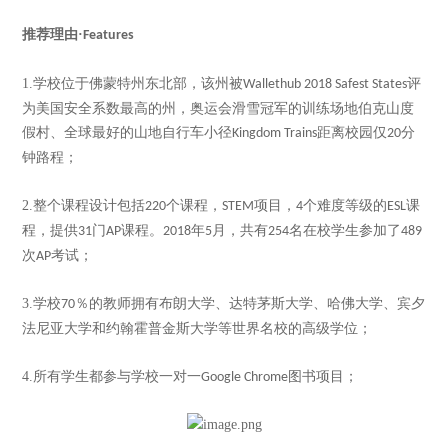
推荐理由
·
Features
1.
学校位于佛蒙特州东北部，该州被
评
Wallethub 2018 Safest States
为美国安全系数最高的州，奥运会滑雪冠军的训练场地伯克山度
假村、全球最好的山地自行车小径
距离校园仅
分
Kingdom Trains
20
钟路程；
2.
整个课程设计包括
个课程，
项目，
个难度等级的
课
220
STEM
4
ESL
程，提供
门
课程。
年
月，共有
名在校学生参加了
31
AP
2018
5
254
489
次
考试；
AP
3.
学校
％的教师拥有布朗大学、达特茅斯大学、哈佛大学、宾夕
70
法尼亚大学和约翰霍普金斯大学等世界名校的高级学位；
4.
所有学生都参与学校一对一
图书项目；
Google Chrome