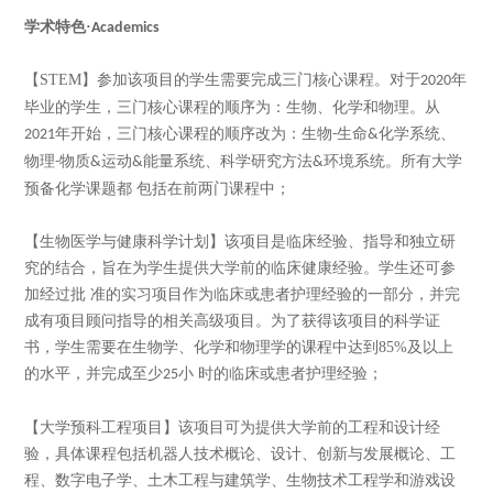
学术特色
·
Academics
【
STEM
】参加该项目的学生需要完成三门核心课程。对于
年
2020
毕业的学生，三门核心课程的顺序为：生物、化学和物理。从
年开始，三门核心课程的顺序改为：生物
生命
化学系统、
2021
-
&
物理
物质
运动
能量系统、科学研究方法
环境系统。所有大学
-
&
&
&
预备化学课题都 包括在前两门课程中；
【生物医学与健康科学计划】该项目是临床经验、指导和独立研
究的结合，旨在为学生提供大学前的临床健康经验。学生还可参
加经过批
准的实习项目作为临床或患者护理经验的一部分，并完
成有项目顾问指导的相关高级项目。为了获得该项目的科学证
书，学生需要在生物学、化学和物理学的课程中达到
85%
及以上
的水平，并完成至少
小 时的临床或患者护理经验；
25
【大学预科工程项目】该项目可为提供大学前的工程和设计经
验，具体课程包括机器人技术概论、设计、创新与发展概论、工
程、数字电子学、土木工程与建筑学、生物技术工程学和游戏设