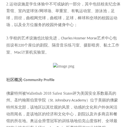
2.
运动设施是学生体验中不可或缺的一部分，其中包括校友纪念体
育馆、室内篮球张
网球场、举重室、有氧运动室、游泳池，足
/
球，田径，曲棍网兜球，曲棍球，足球，棒球和垒球的校园运动
场，以及全方位服务的校园外健身中心；
3.
学校的艺术设施也比较先进，
艺术中心包
Charles Hosmer Morse
括设有
个座位的剧院、隔音音乐练习室、摄影暗房、黏土工作
220
室、
计算机实验室。
Mac
社区概况
·
Community Profile
佛蒙特州被
Wallethub 2018 Safest States
评为美国安全系数最高的
州。圣约翰斯伯里学院（
）位于美丽的佛蒙
St. Johnsbury Academy
特州东北部，该地区以其壮观的风景，动感的文化和户外休闲活
动而闻名，是该地区的经济和文化中心，剧院以及许多商店和餐
馆的所在地。奥运会滑雪冠军的训练场地伯克山度假村、全球最