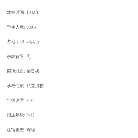
建校时间
: 1842
年
学生人数
: 930
人
占地面积
: 43
英亩
宗教背景
:
无
周边城市
:
伯灵顿
学校性质
:
私立混校
年级设置
: 9-12
招生年级
: 9-12
住宿类型
:
寄宿