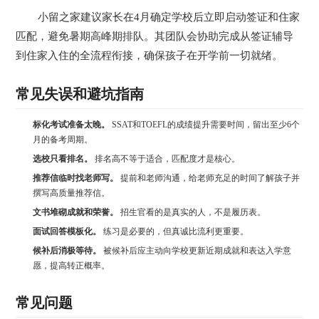
小留之家建议家长在4月确定学校后立即启动签证和住家
匹配，避免暑期高峰期排队。其团队会协助完成从签证辅导
到住家入住的全流程衔接，确保孩子在开学前一切就绪。
常见失误和避坑指南
标化考试准备太晚。
SSAT和TOEFL的成绩提升需要时间，留出至少6个
月的备考周期。
选校只看排名。
排名高不等于适合，匹配度才是核心。
推荐信临时找老师写。
提前和老师沟通，给老师充足的时间了解孩子并
撰写高质量推荐信。
文书堆砌成就和荣誉。
招生官看的是真实的人，不是履历表。
面试回答模板化。
练习是必要的，但真诚比流利更重要。
候补后消极等待。
被候补后应主动向学校更新近期成就和表达入学意
愿，提高转正概率。
常见问题