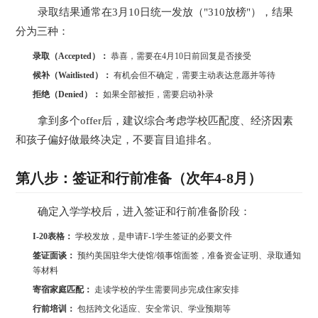
录取结果通常在3月10日统一发放（"310放榜"），结果
分为三种：
录取（Accepted）：
恭喜，需要在4月10日前回复是否接受
候补（Waitlisted）：
有机会但不确定，需要主动表达意愿并等待
拒绝（Denied）：
如果全部被拒，需要启动补录
拿到多个offer后，建议综合考虑学校匹配度、经济因素
和孩子偏好做最终决定，不要盲目追排名。
第八步：签证和行前准备（次年4-8月）
确定入学学校后，进入签证和行前准备阶段：
I-20表格：
学校发放，是申请F-1学生签证的必要文件
签证面谈：
预约美国驻华大使馆/领事馆面签，准备资金证明、录取通知
等材料
寄宿家庭匹配：
走读学校的学生需要同步完成住家安排
行前培训：
包括跨文化适应、安全常识、学业预期等