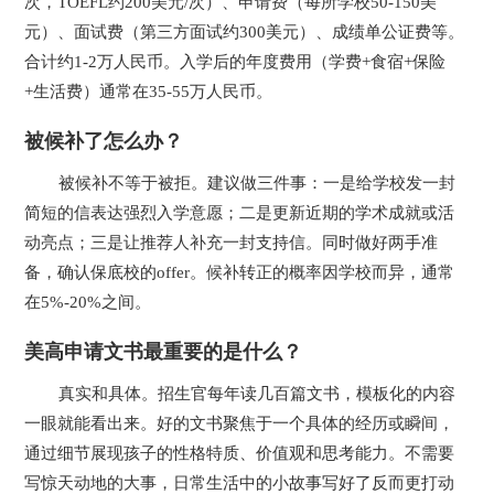
次，TOEFL约200美元/次）、申请费（每所学校50-150美
元）、面试费（第三方面试约300美元）、成绩单公证费等。
合计约1-2万人民币。入学后的年度费用（学费+食宿+保险
+生活费）通常在35-55万人民币。
被候补了怎么办？
被候补不等于被拒。建议做三件事：一是给学校发一封
简短的信表达强烈入学意愿；二是更新近期的学术成就或活
动亮点；三是让推荐人补充一封支持信。同时做好两手准
备，确认保底校的offer。候补转正的概率因学校而异，通常
在5%-20%之间。
美高申请文书最重要的是什么？
真实和具体。招生官每年读几百篇文书，模板化的内容
一眼就能看出来。好的文书聚焦于一个具体的经历或瞬间，
通过细节展现孩子的性格特质、价值观和思考能力。不需要
写惊天动地的大事，日常生活中的小故事写好了反而更打动