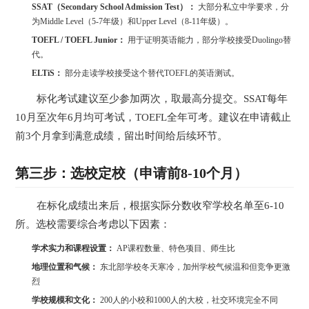
SSAT（Secondary School Admission Test）：
大部分私立中学要求，分
为Middle Level（5-7年级）和Upper Level（8-11年级）。
TOEFL / TOEFL Junior：
用于证明英语能力，部分学校接受Duolingo替
代。
ELTiS：
部分走读学校接受这个替代TOEFL的英语测试。
标化考试建议至少参加两次，取最高分提交。SSAT每年
10月至次年6月均可考试，TOEFL全年可考。建议在申请截止
前3个月拿到满意成绩，留出时间给后续环节。
第三步：选校定校（申请前8-10个月）
在标化成绩出来后，根据实际分数收窄学校名单至6-10
所。选校需要综合考虑以下因素：
学术实力和课程设置：
AP课程数量、特色项目、师生比
地理位置和气候：
东北部学校冬天寒冷，加州学校气候温和但竞争更激
烈
学校规模和文化：
200人的小校和1000人的大校，社交环境完全不同