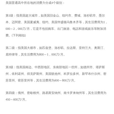
美国普通高中所在地的消费力分成
个级别：
4
第
级：指美国超大城市，如美国旧金山、纽约市、费城、洛杉矶市、墨尔
1
本、迈阿密、美国夏威夷、纽约、美国华盛顿乌鲁木齐等，其生活费用为
，
1
～
，
刀
月，它是不包括购车、出门旅游、电話和游戏娱乐等附加消
000
2
000
/
費。
下列相似
(
)
第二级：指美国大都市，如匹兹堡、洛杉矶、拉达斯、亚特兰大、奥斯汀、
底特律等，其生活费用为
～
，
刀
月。
800
1
000
/
第
级：指美国南边、中西部地区、东南部地区一些州，如德州市、堪萨斯
3
州，依利诺州、得克萨斯州、美国犹他州、科罗拉多州、新罕布什尔州、密
苏里州、密苏里州等，其生活费用为
～
刀
月。
600
800
/
第四级：俄州、密歇根州、路易斯安纳州、南卡罗来纳州等，其生活费用为
～
刀
月。
450
600
/