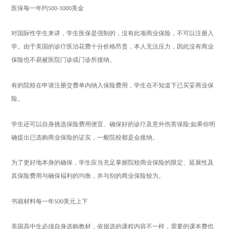
医保每一年约
美金
500-1000
对国际性
学生
来讲，
学生
医保是强制的，沒有此项商业保险，不可以注册入
学。由于美国的诊疗医治花费十分价格昂贵，本人无法压力，因此沒有商业
保险也不易被医院门诊或门诊所接纳。
有的院校在申请注册交费单内纳入保险费用，
学生
在不知道下已买妥商业保
险。
学生
还可以自身挑选保险费用便宜、确保好的诊疗及意外伤害保险
如果你明
;
确提出已选购商业保险的证实，一般院校都是会接纳。
为了更好地本身的确保，
学生
应当充足掌握院校商业保险的限定、延展性及
其保险费用与确保褔利的均衡，并与别的商业保险较为。
书籍材料每一年
美元上下
500
美国高中生必须自身选购教材，依据选的课程内容不一样，需要的课本费也