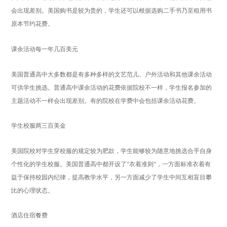
会出现差别。美国购书是较为贵的，
学生
还可以根据选购二手书乃至租用书
原本节约花费。
课余活动每一年几百美元
美国普通高中大多数都是有多种多样的文艺范儿、户外活动和其他课余活动
可供
学生
挑选。普通高中课余活动的花费依据院校不一样，
学生
报名参加的
主题活动不一样会出现差别。有的院校在
学费
中会包括课余活动花费。
学生校服两三百美金
美国院校对
学生
穿校服的规定较为肥款，
学生
能够较为随意地挑选合乎自身
个性化的学生校服。美国普通高中都开设了
衣着准则
，一方面标准衣着有
“
”
益于保持校园内纪律，提高教学水平，另一方面减少了
学生
中间互相盲目攀
比的心理状态。
酒店住宿餐费