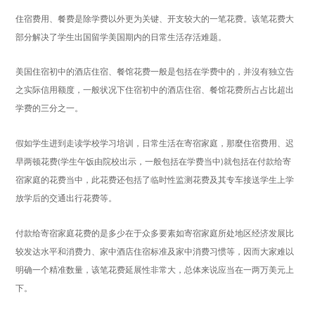
住宿费用、餐费是除
学费
以外更为关键、开支较大的一笔花费。该笔花费大
部分解决了
学生
出国留学美国期内的日常生活存活难题。
美国住宿初中的酒店住宿、餐馆花费一般是包括在
学费
中的，并沒有独立告
之实际信用额度，一般状况下住宿初中的酒店住宿、餐馆花费所占占比超出
学费
的三分之一。
假如
学生
进到走读学校学习培训，日常生活在寄宿家庭，那麼住宿费用、迟
早两顿花费
学生
午饭由院校出示，一般包括在
学费
当中
就包括在付款给寄
(
)
宿家庭的花费当中，此花费还包括了临时性监测花费及其专车接送学生上学
放学后的交通出行花费等。
付款给寄宿家庭花费的是多少在于众多要素如寄宿家庭所处地区经济发展比
较发达水平和消费力、家中酒店住宿标准及家中消费习惯等，因而大家难以
明确一个精准数量，该笔花费延展性非常大，总体来说应当在一两万美元上
下。