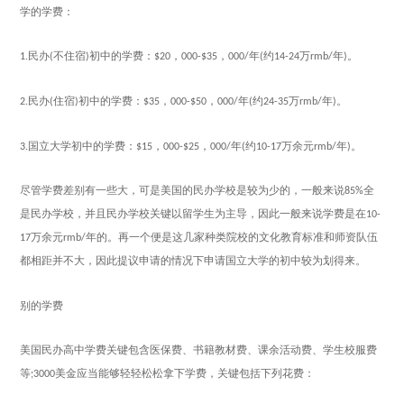
学的
学费
：
民办
不住宿
初中的
学费
：
，
，
年
约
万
年
。
1.
(
)
$20
000-$35
000/
(
14-24
rmb/
)
民办
住宿
初中的
学费
：
，
，
年
约
万
年
。
2.
(
)
$35
000-$50
000/
(
24-35
rmb/
)
国立大学初中的
学费
：
，
，
年
约
万余元
年
。
3.
$15
000-$25
000/
(
10-17
rmb/
)
尽管
学费
差别有一些大，可是美国的民办学校是较为少的，一般来说
全
85%
是民办学校，并且民办学校关键以留学生为主导，因此一般来说
学费
是在
10-
万余元
年的。再一个便是这几家种类院校的文化教育标准和师资队伍
17
rmb/
都相距并不大，因此提议申请的情况下申请国立大学的初中较为划得来。
别的学费
美国民办高中学费关键包含医保费、书籍教材费、课余活动费、学生校服费
等
美金应当能够轻轻松松拿下学费，关键包括下列花费：
;3000