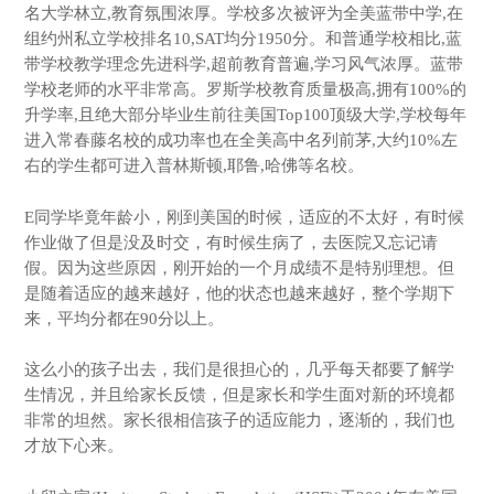
名大学林立,教育氛围浓厚。学校多次被评为全美蓝带中学,在
组约州私立学校排名10,SAT均分1950分。和普通学校相比,蓝
带学校教学理念先进科学,超前教育普遍,学习风气浓厚。蓝带
学校老师的水平非常高。罗斯学校教育质量极高,拥有100%的
升学率,且绝大部分毕业生前往美国Top100顶级大学,学校每年
进入常春藤名校的成功率也在全美高中名列前茅,大约10%左
右的学生都可进入普林斯顿,耶鲁,哈佛等名校。
E同学毕竟年龄小，刚到美国的时候，适应的不太好，有时候
作业做了但是没及时交，有时候生病了，去医院又忘记请
假。因为这些原因，刚开始的一个月成绩不是特别理想。但
是随着适应的越来越好，他的状态也越来越好，整个学期下
来，平均分都在90分以上。
这么小的孩子出去，我们是很担心的，几乎每天都要了解学
生情况，并且给家长反馈，但是家长和学生面对新的环境都
非常的坦然。家长很相信孩子的适应能力，逐渐的，我们也
才放下心来。