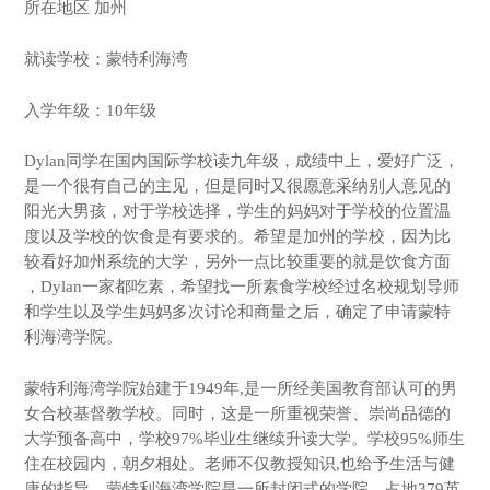
所在地区 加州
就读学校：蒙特利海湾
入学年级：10年级
Dylan同学在国内国际学校读九年级，成绩中上，爱好广泛，
是一个很有自己的主见，但是同时又很愿意采纳别人意见的
阳光大男孩，对于学校选择，学生的妈妈对于学校的位置温
度以及学校的饮食是有要求的。希望是加州的学校，因为比
较看好加州系统的大学，另外一点比较重要的就是饮食方面
，Dylan一家都吃素，希望找一所素食学校经过名校规划导师
和学生以及学生妈妈多次讨论和商量之后，确定了申请蒙特
利海湾学院。
蒙特利海湾学院始建于1949年,是一所经美国教育部认可的男
女合校基督教学校。同时，这是一所重视荣誉、崇尚品德的
大学预备高中，学校97%毕业生继续升读大学。学校95%师生
住在校园内，朝夕相处。老师不仅教授知识,也给予生活与健
康的指导。蒙特利海湾学院是一所封闭式的学院，占地379英