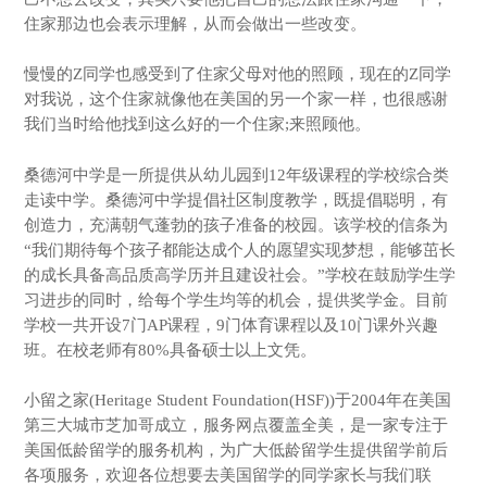
住家那边也会表示理解，从而会做出一些改变。
慢慢的Z同学也感受到了住家父母对他的照顾，现在的Z同学
对我说，这个住家就像他在美国的另一个家一样，也很感谢
我们当时给他找到这么好的一个住家;来照顾他。
桑德河中学是一所提供从幼儿园到12年级课程的学校综合类
走读中学。桑德河中学提倡社区制度教学，既提倡聪明，有
创造力，充满朝气蓬勃的孩子准备的校园。该学校的信条为
“我们期待每个孩子都能达成个人的愿望实现梦想，能够茁长
的成长具备高品质高学历并且建设社会。”学校在鼓励学生学
习进步的同时，给每个学生均等的机会，提供奖学金。目前
学校一共开设7门AP课程，9门体育课程以及10门课外兴趣
班。在校老师有80%具备硕士以上文凭。
小留之家(Heritage Student Foundation(HSF))于2004年在美国
第三大城市芝加哥成立，服务网点覆盖全美，是一家专注于
美国低龄留学的服务机构，为广大低龄留学生提供留学前后
各项服务，欢迎各位想要去美国留学的同学家长与我们联