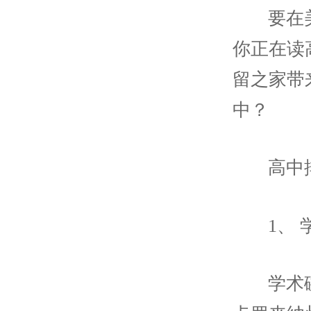
要在
你正在读
留之家带
中？
高中
1、
学术