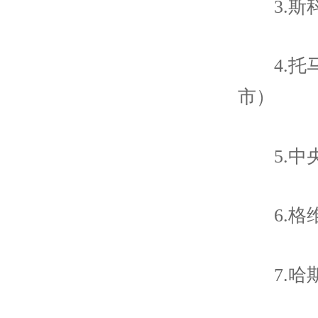
3.
4.
市）
5.
6.
7.