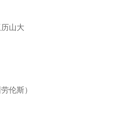
）
亚历山大
州劳伦斯）