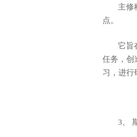
主修
点。
它旨
任务，创
习，进行
3、