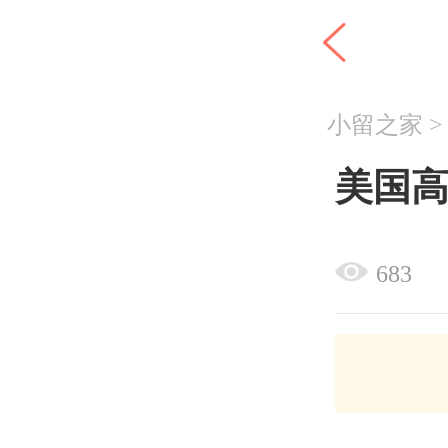
小留之家
美国
683