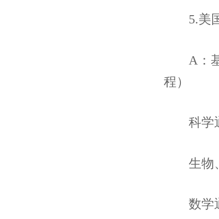
5.
A：
程）
科学
生物
数学