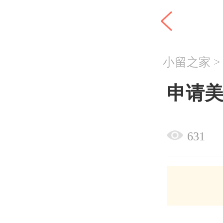
小留之家
申请
631