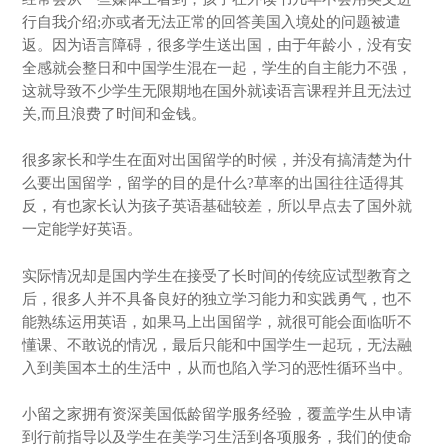
行自我介绍;亦或者无法正常的回答美国入境处的问题被遣
返。因为语言障碍，很多学生送出国，由于年龄小，没有安
全感就会整日和中国学生混在一起，学生的自主能力不强，
这就导致不少学生无限期地在国外就读语言课程并且无法过
关,而且浪费了时间和金钱。
很多家长和学生在面对出国留学的时候，并没有搞清楚为什
么要出国留学，留学的目的是什么?草率的出国往往适得其
反，有也家长认为孩子英语基础较差，所以早点去了国外就
一定能学好英语。
实际情况却是国内学生在接受了长时间的传统应试型教育之
后，很多人并不具备良好的独立学习能力和实践勇气，也不
能熟练运用英语，如果马上出国留学，就很可能会面临听不
懂课、不敢说的情况，最后只能和中国学生一起玩，无法融
入到美国本土的生活中，从而也陷入学习的恶性循环当中。
小留之家拥有资深美国低龄留学服务经验，覆盖学生从申请
到行前指导以及学生在美学习生活到各项服务，我们的使命