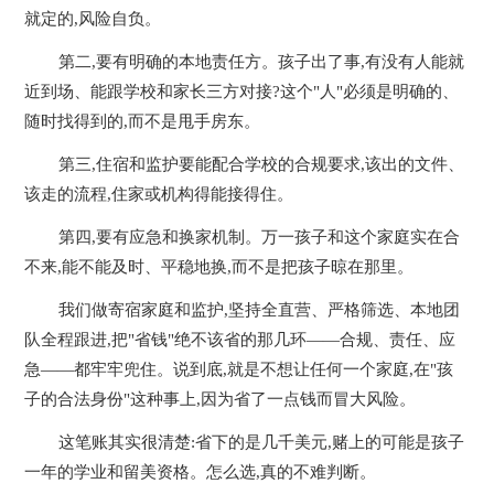
就定的,风险自负。
第二,要有明确的本地责任方。孩子出了事,有没有人能就
近到场、能跟学校和家长三方对接?这个"人"必须是明确的、
随时找得到的,而不是甩手房东。
第三,住宿和监护要能配合学校的合规要求,该出的文件、
该走的流程,住家或机构得能接得住。
第四,要有应急和换家机制。万一孩子和这个家庭实在合
不来,能不能及时、平稳地换,而不是把孩子晾在那里。
我们做寄宿家庭和监护,坚持全直营、严格筛选、本地团
队全程跟进,把"省钱"绝不该省的那几环——合规、责任、应
急——都牢牢兜住。说到底,就是不想让任何一个家庭,在"孩
子的合法身份"这种事上,因为省了一点钱而冒大风险。
这笔账其实很清楚:省下的是几千美元,赌上的可能是孩子
一年的学业和留美资格。怎么选,真的不难判断。