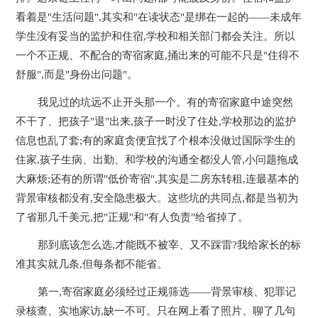
看着是"生活问题",其实和"在读状态"是绑在一起的——未成年
学生没有妥当的监护和住宿,学校和相关部门都会关注。所以
一个不正规、不配合的寄宿家庭,捅出来的可能不只是"住得不
舒服",而是"身份出问题"。
我见过的坑远不止开头那一个。有的寄宿家庭中途突然
不干了、把孩子"退"出来,孩子一时没了住处,学校那边的监护
信息也乱了套;有的家庭贪便宜找了个根本没做过国际学生的
住家,孩子生病、出勤、和学校的沟通全都没人管,小问题拖成
大麻烦;还有的所谓"低价寄宿",其实是二房东转租,连最基本的
背景审核都没有,安全隐患极大。这些坑的共同点,都是当初为
了省那几千美元,把"正规"和"有人负责"给省掉了。
那到底该怎么选,才能既不被宰、又不踩雷?我给家长的标
准其实就几条,但每条都不能省。
第一,寄宿家庭必须经过正规筛选——背景审核、犯罪记
录核查、实地家访,缺一不可。只在网上看了照片、聊了几句