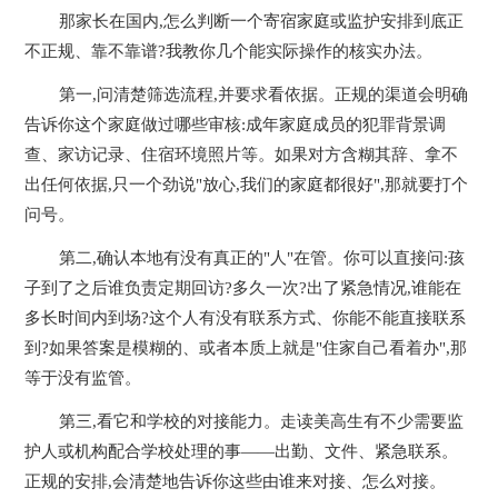
那家长在国内,怎么判断一个寄宿家庭或监护安排到底正
不正规、靠不靠谱?我教你几个能实际操作的核实办法。
第一,问清楚筛选流程,并要求看依据。正规的渠道会明确
告诉你这个家庭做过哪些审核:成年家庭成员的犯罪背景调
查、家访记录、住宿环境照片等。如果对方含糊其辞、拿不
出任何依据,只一个劲说"放心,我们的家庭都很好",那就要打个
问号。
第二,确认本地有没有真正的"人"在管。你可以直接问:孩
子到了之后谁负责定期回访?多久一次?出了紧急情况,谁能在
多长时间内到场?这个人有没有联系方式、你能不能直接联系
到?如果答案是模糊的、或者本质上就是"住家自己看着办",那
等于没有监管。
第三,看它和学校的对接能力。走读美高生有不少需要监
护人或机构配合学校处理的事——出勤、文件、紧急联系。
正规的安排,会清楚地告诉你这些由谁来对接、怎么对接。