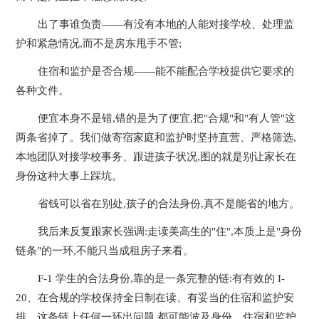
出了事谁负责——有没有本地的人能对接学校、处理监
护和紧急情况,而不是房东甩手不管;
住宿和监护是否合规——能不能配合学校提供它要求的
各种文件。
便宜本身不是错,错的是为了便宜,把"合规"和"有人管"这
两条省掉了。我们做寄宿家庭和监护时坚持直营、严格筛选,
本地团队对接学校事务、跟进孩子状况,图的就是别让家长在
身份这种大事上踩坑。
省钱可以省在别处,孩子的合法身份,真不是能省的地方。
我后来反复跟家长强调:走读美高生的"住",本质上是"身份
链条"的一环,不能只当成租房子来看。
F-1 学生的合法身份,靠的是一条完整的链:有有效的 I-
20、在合规的学校保持全日制在读、有妥当的住宿和监护安
排。这条链上任何一环出问题,都可能波及身份。住宿和监护