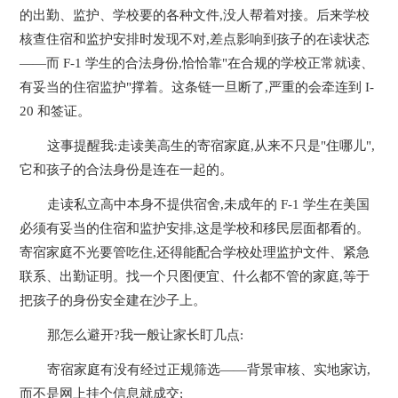
的出勤、监护、学校要的各种文件,没人帮着对接。后来学校
核查住宿和监护安排时发现不对,差点影响到孩子的在读状态
——而 F-1 学生的合法身份,恰恰靠"在合规的学校正常就读、
有妥当的住宿监护"撑着。这条链一旦断了,严重的会牵连到 I-
20 和签证。
这事提醒我:走读美高生的寄宿家庭,从来不只是"住哪儿",
它和孩子的合法身份是连在一起的。
走读私立高中本身不提供宿舍,未成年的 F-1 学生在美国
必须有妥当的住宿和监护安排,这是学校和移民层面都看的。
寄宿家庭不光要管吃住,还得能配合学校处理监护文件、紧急
联系、出勤证明。找一个只图便宜、什么都不管的家庭,等于
把孩子的身份安全建在沙子上。
那怎么避开?我一般让家长盯几点:
寄宿家庭有没有经过正规筛选——背景审核、实地家访,
而不是网上挂个信息就成交;