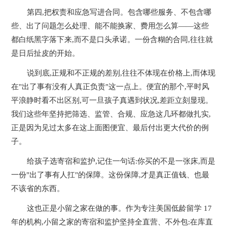
第四,把权责和应急写进合同。包含哪些服务、不包含哪
些、出了问题怎么处理、能不能换家、费用怎么算——这些
都白纸黑字落下来,而不是口头承诺。一份含糊的合同,往往就
是日后扯皮的开始。
说到底,正规和不正规的差别,往往不体现在价格上,而体现
在"出了事有没有人真正负责"这一点上。便宜的那个,平时风
平浪静时看不出区别,可一旦孩子真遇到状况,差距立刻显现。
我们这些年坚持把筛选、监管、合规、应急这几环都做扎实,
正是因为见过太多在这上面图便宜、最后付出更大代价的例
子。
给孩子选寄宿和监护,记住一句话:你买的不是一张床,而是
一份"出了事有人扛"的保障。这份保障,才是真正值钱、也最
不该省的东西。
这也正是小留之家在做的事。作为专注美国低龄留学 17
年的机构,小留之家的寄宿和监护坚持全直营、不外包:在库直