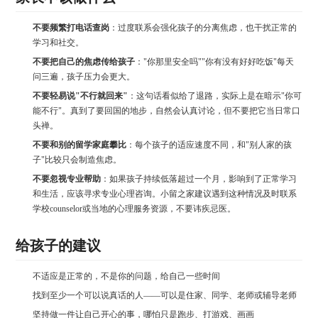
不要频繁打电话查岗
：过度联系会强化孩子的分离焦虑，也干扰正常的
学习和社交。
不要把自己的焦虑传给孩子
："你那里安全吗""你有没有好好吃饭"每天
问三遍，孩子压力会更大。
不要轻易说"不行就回来"
：这句话看似给了退路，实际上是在暗示"你可
能不行"。真到了要回国的地步，自然会认真讨论，但不要把它当日常口
头禅。
不要和别的留学家庭攀比
：每个孩子的适应速度不同，和"别人家的孩
子"比较只会制造焦虑。
不要忽视专业帮助
：如果孩子持续低落超过一个月，影响到了正常学习
和生活，应该寻求专业心理咨询。小留之家建议遇到这种情况及时联系
学校counselor或当地的心理服务资源，不要讳疾忌医。
给孩子的建议
不适应是正常的，不是你的问题，给自己一些时间
找到至少一个可以说真话的人——可以是住家、同学、老师或辅导老师
坚持做一件让自己开心的事，哪怕只是跑步、打游戏、画画