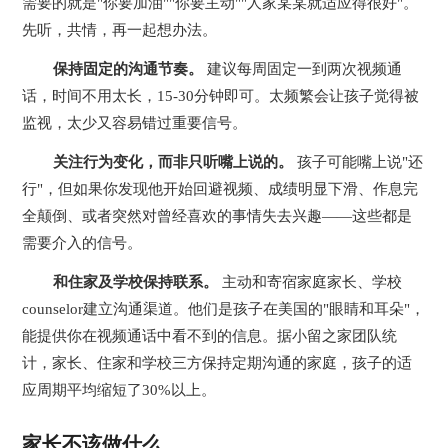
需要的就是"你要加油""你要主动""人家某某就适应得很好"。
先听，共情，再一起想办法。
保持固定的沟通节奏。
建议每周固定一到两次视频通
话，时间不用太长，15-30分钟即可。太频繁会让孩子觉得被
监视，太少又容易错过重要信号。
关注行为变化，而非只听嘴上说的。
孩子可能嘴上说"还
行"，但如果你发现他开始回避视频、成绩明显下滑、作息完
全颠倒、或者突然对曾经喜欢的事情失去兴趣——这些都是
需要介入的信号。
和住家及学校保持联系。
主动和寄宿家庭家长、学校
counselor建立沟通渠道。他们是孩子在美国的"眼睛和耳朵"，
能提供你在视频通话中看不到的信息。据小留之家团队统
计，家长、住家和学校三方保持定期沟通的家庭，孩子的适
应周期平均缩短了30%以上。
家长不该做什么