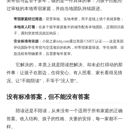
美寄宿与监管十多年，做的是一件具体的事：为孩子匹配经
过审核的本地寄宿家庭，并由当地团队持续跟进。
寄宿家庭经过筛选
：背景审核、实地考察，而不是线上填个表就算数；
本地有人盯着
：在多个留学家庭集中的城市配有本地团队，定期回访孩
子，遇到突发情况就近响应；
安全标准有依据
：小留之家ixlzj.com通过美国 CSIET 认证——这是美国
评估国际学生寄宿与交流项目的机构，对寄宿家庭筛选、学生保障、应
急流程有明确要求，且需要每年复审。
它解决的，本质上就是陪读想解决、却未必扛得动的那
件事：让孩子在那边，住得安心、有人照看、家长看得见情
况。让"不能陪读"，不等于"没人管"。
没有标准答案，但不能没有答案
陪读还是不陪读，从来没有一个适用于所有家庭的正确
答案。收入结构、孩子的性格、夫妻的安排，每一家都不一
样。