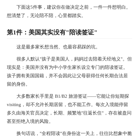
下面这5件事，建议你在做决定之前，一件一件想明白。
想清楚了，无论陪不陪，心里都踏实。
第1件：美国其实没有"陪读签证"
这是最多家长想当然、也最容易踩的坑。
很多人默认"孩子是美国人，妈妈过去陪着天经地义"。但
现实是：美国并没有为中小学生家长设立专门的陪读签证。
孩子拥有美国国籍，并不会因此让父母获得任何长期合法居
留的身份。
大多数家长手里是 B1/B2 旅游签证——它能让你短期探
visiting，却不允许长期居留，也不能工作。每次入境能停留
多久由海关官员决定，长期、频繁地"往返长住"，存在被盘问
甚至拒绝入境的风险。
换句话说，"全程陪读"在身份这一关上，往往比想象中脆