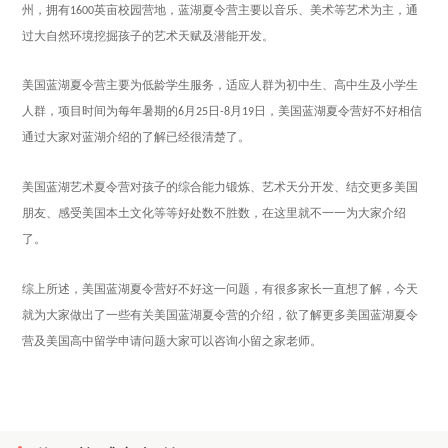
州，拥有
英亩校园营地，蓝湖夏令营主要以音乐、美术等艺术为主，通
1600
过大自然环境挖掘孩子的艺术天赋及潜能开发。
美国蓝湖夏令营主要为低龄学生服务，适应人群为初中生、高中生及小学生
人群，项目时间为每年暑期的
月
日
月
日，美国蓝湖夏令营好不好相信
6
25
-8
19
通过大家对蓝湖介绍的了解已经很清楚了。
美国蓝湖艺术夏令营对孩子的综合能力锻炼、艺术天分开发、结交更多美国
朋友、感受美国本土文化等等好处数不胜数，在这里就不一一为大家介绍
了。
综上所述，美国蓝湖夏令营好不好这一问题，有很多家长一直想了解，今天
就为大家做出了一些有关美国蓝湖夏令营的介绍，欲了解更多美国蓝湖夏令
营及美国高中留学申请问题大家可以咨询小留之家老师。