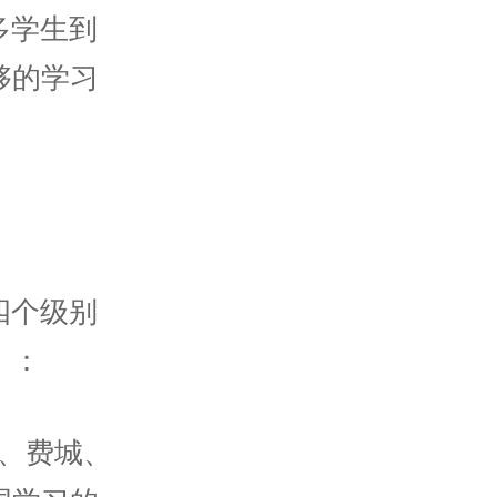
多学生到
够的学习
四个级别
）：
、费城、