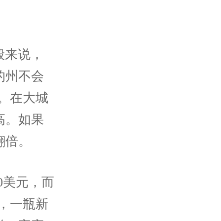
般来说，
的州不会
元。在大城
高。如果
翻倍。
0美元，而
约，一瓶新