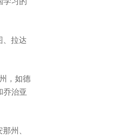
国学习的
图、拉达
州，如德
和乔治亚
安那州、