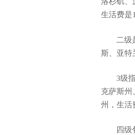
洛杉矶、
生活费是1
二级
斯、亚特兰
3级
克萨斯州
州，生活费
四级