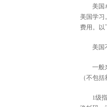
美国
美国学习
费用。以
美国
一般
（不包括
1级