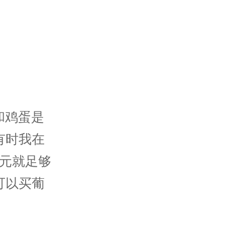
和鸡蛋是
有时我在
0元就足够
可以买葡