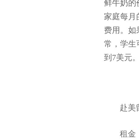
鲜牛奶的
家庭每月
费用。如
常，学生
到7美元
赴美
租金