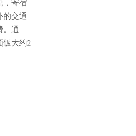
说，寄宿
外的交通
费。通
饭大约2