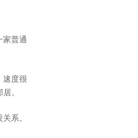
一家普通
。速度很
邻居。
没关系。