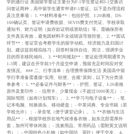
学的通行证 美国留学签证主要分为F-1学生签证和J-1交换访
问签证两种，高中留学生通常申请F-1签证。以下是办理流程
及注意事项： 1. **材料准备**：包括护照、I-20表格、DS-
160确认页、签证申请费收据、SEVIS费支付凭证、学校录取
通知书、财力证明（如存款证明或资助信）等。需确保所有
文件真实有效，避免因材料不全或错误导致拒签。 2. **面试
环节**：签证官会考察学生的留学动机、经济能力及归国计
划。建议提前模拟练习，回答时保持自信、简洁，强调学业
目的而非移民倾向。 3. **时间规划**：签证处理周期通常为
1-3周，建议在开学前3个月提交申请，预留充足时间应对突
发情况。 ### 二、行李清单：合理携带保障生活 美国高中留
学行李准备需遵循“实用、轻便、合规”原则，以下为分类清
单参考： 1. **必备证件与财务**： - 护照、签证、I-20表格
原件及复印件； - 信用卡、少量现金（不超过5000美元）； -
国际驾照（如有计划驾车）。 2. **学习与电子设备**： - 笔
记本电脑、转换插头、移动硬盘； - 中英词典、专业书籍（若
学校允许）； - 录音笔（便于课堂记录）。 3. **衣物与生活
用品**： - 根据学校所在地气候准备衣物，如东北部需厚外
套，加州可带休闲装； - 洗漱用品、常用药品（需附英文说明
书）； - 中国特色小礼物（如中国结、茶叶）便于交友。 4.