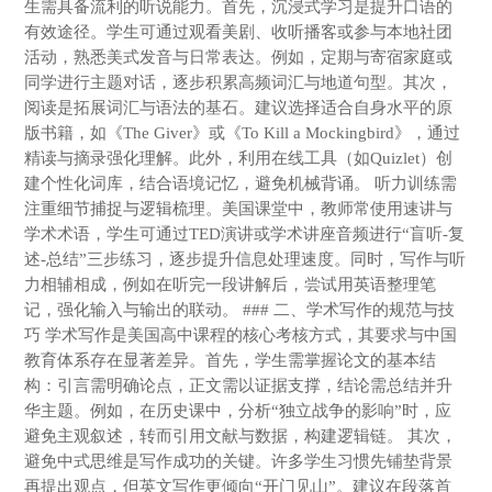
生需具备流利的听说能力。首先，沉浸式学习是提升口语的
有效途径。学生可通过观看美剧、收听播客或参与本地社团
活动，熟悉美式发音与日常表达。例如，定期与寄宿家庭或
同学进行主题对话，逐步积累高频词汇与地道句型。其次，
阅读是拓展词汇与语法的基石。建议选择适合自身水平的原
版书籍，如《The Giver》或《To Kill a Mockingbird》，通过
精读与摘录强化理解。此外，利用在线工具（如Quizlet）创
建个性化词库，结合语境记忆，避免机械背诵。 听力训练需
注重细节捕捉与逻辑梳理。美国课堂中，教师常使用速讲与
学术术语，学生可通过TED演讲或学术讲座音频进行“盲听-复
述-总结”三步练习，逐步提升信息处理速度。同时，写作与听
力相辅相成，例如在听完一段讲解后，尝试用英语整理笔
记，强化输入与输出的联动。 ### 二、学术写作的规范与技
巧 学术写作是美国高中课程的核心考核方式，其要求与中国
教育体系存在显著差异。首先，学生需掌握论文的基本结
构：引言需明确论点，正文需以证据支撑，结论需总结并升
华主题。例如，在历史课中，分析“独立战争的影响”时，应
避免主观叙述，转而引用文献与数据，构建逻辑链。 其次，
避免中式思维是写作成功的关键。许多学生习惯先铺垫背景
再提出观点，但英文写作更倾向“开门见山”。建议在段落首