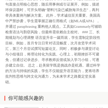
句直接点明核心思想，随后用事例或引证展开。例如，描述
环保议题时，可开头明确“塑料污染已威胁海洋生态”，再列
举具体案例与解决方案。 此外，学术诚信至关重要。美国高
中严禁抄袭，学生需掌握正确引用格式（如MLA或APA），
并通过 paraphrasing 重构他人观点。工具如Grammarly可辅助
检查语法与剽窃风险，但最终需依赖自主校对。 ### 三、长
期规划与心理调整 语言提升非一蹴而就，学生需制定阶段性
目标。例如，首月专注日常对话流畅度，次月攻坚学术词
汇，第三个月尝试撰写短篇论文。同时，积极参与课堂讨论
与小组项目，将理论转化为实践。心理上，初期挫折不可避
免，但通过记录进步、寻求教师反馈或加入学习小组，可逐
步建立自信。 总之，赴美留学既是挑战亦是机遇。通过科学
的方法与持续的实践，学生不仅能提升语言能力，更将培养
批判性思维与跨文化沟通力，为未来学术之路奠定坚实基
础。
你可能感兴趣的