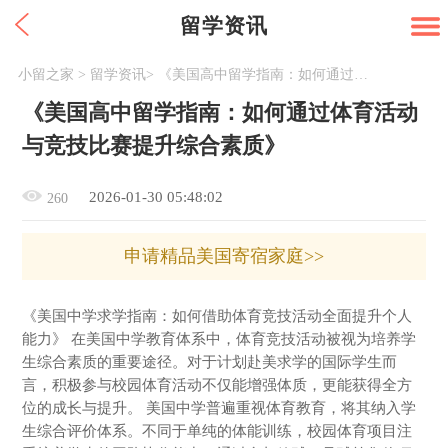
留学资讯
小留之家
>
留学资讯
>
《美国高中留学指南：如何通过体育活动与竞技比赛提升综合素质》
《美国高中留学指南：如何通过体育活动
与竞技比赛提升综合素质》
2026-01-30 05:48:02
260
申请精品美国寄宿家庭>>
《美国中学求学指南：如何借助体育竞技活动全面提升个人
能力》 在美国中学教育体系中，体育竞技活动被视为培养学
生综合素质的重要途径。对于计划赴美求学的国际学生而
言，积极参与校园体育活动不仅能增强体质，更能获得全方
位的成长与提升。 美国中学普遍重视体育教育，将其纳入学
生综合评价体系。不同于单纯的体能训练，校园体育项目注