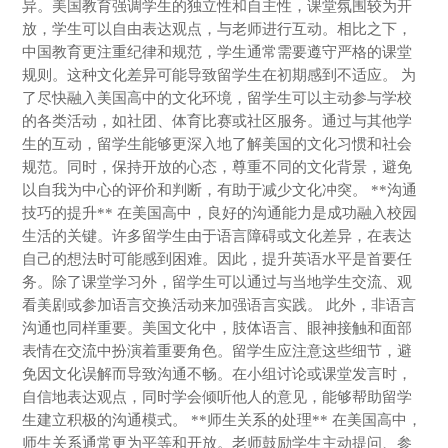
异。美国教育强调学生的独立性和自主性，课堂氛围较为开
放，学生可以自由表达观点，与老师进行互动。相比之下，
中国教育更注重纪律和规范，学生通常需要遵守严格的课堂
规则。这种文化差异可能导致留学生在初期感到不适应。 为
了尽快融入美国高中的文化环境，留学生可以主动参与学校
的各类活动，如社团、体育比赛或社区服务。通过与其他学
生的互动，留学生能够更深入地了解美国的文化习惯和社会
规范。同时，保持开放的心态，尊重不同的文化背景，避免
以自我为中心的评价和判断，有助于减少文化冲突。 **沟通
技巧的提升** 在美国高中，良好的沟通能力是成功融入校园
生活的关键。许多留学生由于语言障碍或文化差异，在表达
自己的想法时可能感到困难。因此，提升英语水平是首要任
务。除了课堂学习外，留学生可以通过与当地学生交流、观
看美剧或参加语言交换活动来加强语言实践。 此外，非语言
沟通也同样重要。美国文化中，肢体语言、眼神接触和面部
表情在交流中扮演着重要角色。留学生应注意这些细节，避
免因文化误解而导致沟通不畅。在小组讨论或课堂发言时，
自信地表达观点，同时学会倾听他人的意见，能够帮助留学
生建立积极的沟通模式。 **师生关系的处理** 在美国高中，
师生关系通常更为平等和开放。老师鼓励学生主动提问、参