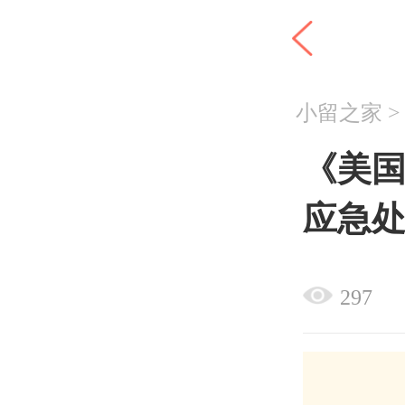
小留之家
《美
应急
297