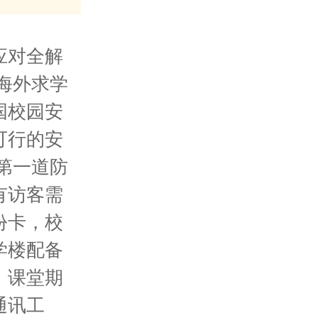
应对全解
海外求学
国校园安
可行的安
第一道防
有访客需
份卡，校
学楼配备
。课堂期
通讯工