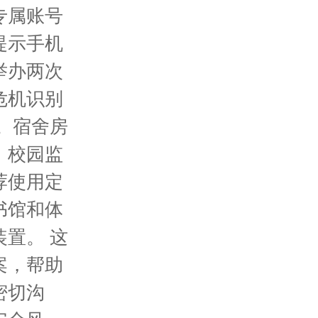
专属账号
提示手机
举办两次
危机识别
。宿舍房
。校园监
荐使用定
书馆和体
置。 这
案，帮助
密切沟