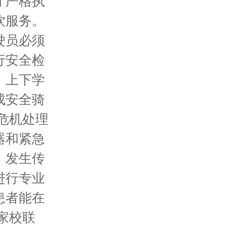
厅严格执
饮服务。
驶员必须
行安全检
，上下学
成安全骑
危机处理
器和紧急
。发生传
进行专业
患者能在
家校联