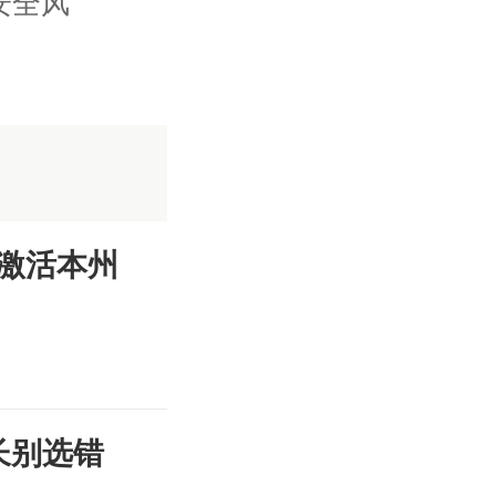
安全风
激活本州
长别选错