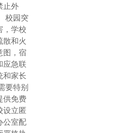
禁止外
 校园突
害，学校
疏散和火
意图，宿
和应急联
统和家长
需要特别
提供免费
校设立匿
办公室配