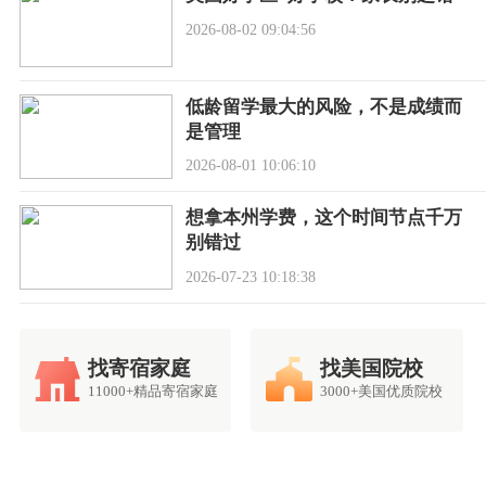
2026-08-02 09:04:56
低龄留学最大的风险，不是成绩而
是管理
2026-08-01 10:06:10
想拿本州学费，这个时间节点千万
别错过
2026-07-23 10:18:38
找寄宿家庭
找美国院校
11000+精品寄宿家庭
3000+美国优质院校