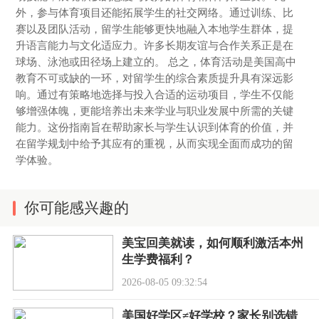
外，参与体育项目还能拓展学生的社交网络。通过训练、比
赛以及团队活动，留学生能够更快地融入本地学生群体，提
升语言能力与文化适应力。许多长期友谊与合作关系正是在
球场、泳池或田径场上建立的。 总之，体育活动是美国高中
教育不可或缺的一环，对留学生的综合素质提升具有深远影
响。通过有策略地选择与投入合适的运动项目，学生不仅能
够增强体魄，更能培养出未来学业与职业发展中所需的关键
能力。这份指南旨在帮助家长与学生认识到体育的价值，并
在留学规划中给予其应有的重视，从而实现全面而成功的留
学体验。
你可能感兴趣的
美宝回美就读，如何顺利激活本州
生学费福利？
2026-08-05 09:32:54
美国好学区≠好学校？家长别选错