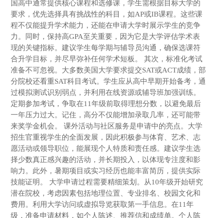
国高中通常提供核心课程和选修课，学生需根据目标大学的
要求，优先选择具有挑战性的科目，如AP或IB课程。这些课
程不仅能提升学术能力，还能在申请大学时展示学生的竞争
力。同时，保持高GPA至关重要，因为它是大学评估学术表
现的关键指标。建议学生每学期与辅导员沟通，确保选课符
合升学目标，并尽早弥补任何学术短板。 其次，标准化考试
准备不可忽视。大多数美国大学要求提交SAT或ACT成绩，部
分院校还看重SAT科目考试。学生应从高中早期开始备考，通
过模拟测试识别弱点，并利用在线资源或辅导班加强训练。
定期参加考试，争取在11年级前取得理想分数，以避免最后
一年压力过大。记住，高分不仅能增加录取几率，还可能带
来奖学金机会。 课外活动与社区服务是申请中的亮点。大学
招生官重视学生的全面发展，因此积极参与体育、艺术、志
愿活动或领导职位，能展现个人特质和责任感。建议学生选
择少数真正感兴趣的活动，并长期投入，以体现专注度和影
响力。此外，暑期项目或实习经历也能丰富简历，提供实际
技能证明。 大学申请过程需要精细策划。从10年级开始研究
潜在院校，考虑因素包括地理位置、专业排名、校园文化和
费用。利用大学访问或虚拟导览获取第一手信息。在11年
级，准备申请材料，如个人陈述、推荐信和成绩单。个人陈