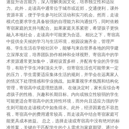
速提升语言能力，深入理解美国文化，培养独立性和适应
力。此外，走读高中通常位于城市或近郊，交通便利，课外
资源丰富，便于学生参与社区活动和实习机会。然而，走读
模式也要求学生具备较强的自理能力和沟通技巧，同时依赖
寄宿家庭的支持与配合。如果家庭关系紧密，希望孩子更快
融入本地社会，走读高中可能更为合适。 相比之下，寄宿高
中提供全天候的学习与生活环境，校园设施齐全，管理严
格。学生生活在学校社区中，能够与来自世界各地的同学建
立深厚友谊，培养团队协作精神和全球视野。寄宿高中的学
术资源通常更加集中，课程设置多样，并配有专业的升学指
导，有助于学生冲刺顶尖大学。但寄宿生活也可能带来一定
的压力，学生需要适应集体生活的规则，并学会在远离家人
的情况下处理情感和学业挑战。如果重视学术氛围和结构化
管理，寄宿高中或是理想选择。 在做决定时，家长应综合考
虑孩子的性格、兴趣和长期目标。内向或独立性较弱的学生
可能更适合寄宿高中的支持性环境，而外向且适应力强的学
生则可能在走读模式中如鱼得水。此外，经济因素也不容忽
视，寄宿高中的费用通常较高，而走读高中结合寄宿家庭可
能更具成本效益。 总之，选择走读或寄宿高中没有绝对的标
准答案，关键在于匹配学生的个人需求与家庭期望。通过全