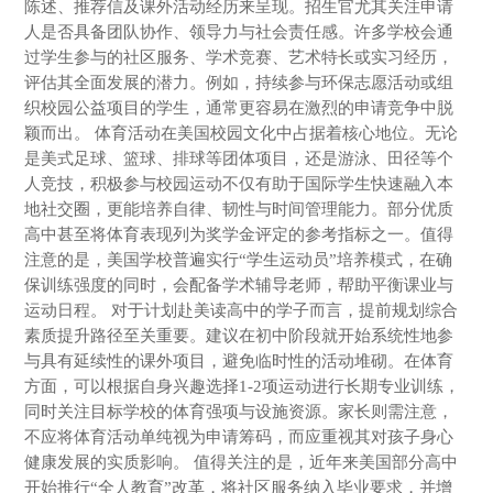
陈述、推荐信及课外活动经历来呈现。招生官尤其关注申请
人是否具备团队协作、领导力与社会责任感。许多学校会通
过学生参与的社区服务、学术竞赛、艺术特长或实习经历，
评估其全面发展的潜力。例如，持续参与环保志愿活动或组
织校园公益项目的学生，通常更容易在激烈的申请竞争中脱
颖而出。 体育活动在美国校园文化中占据着核心地位。无论
是美式足球、篮球、排球等团体项目，还是游泳、田径等个
人竞技，积极参与校园运动不仅有助于国际学生快速融入本
地社交圈，更能培养自律、韧性与时间管理能力。部分优质
高中甚至将体育表现列为奖学金评定的参考指标之一。值得
注意的是，美国学校普遍实行“学生运动员”培养模式，在确
保训练强度的同时，会配备学术辅导老师，帮助平衡课业与
运动日程。 对于计划赴美读高中的学子而言，提前规划综合
素质提升路径至关重要。建议在初中阶段就开始系统性地参
与具有延续性的课外项目，避免临时性的活动堆砌。在体育
方面，可以根据自身兴趣选择1-2项运动进行长期专业训练，
同时关注目标学校的体育强项与设施资源。家长则需注意，
不应将体育活动单纯视为申请筹码，而应重视其对孩子身心
健康发展的实质影响。 值得关注的是，近年来美国部分高中
开始推行“全人教育”改革，将社区服务纳入毕业要求，并增