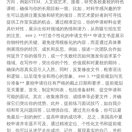
方向，例如STEM、人文或艺术。接着，研究各校夏校的特色
课程，确保与你的长期目标一致。比如，对科学感兴趣的学
生可以选择注重实验和研究的项目，而艺术爱好者则可寻找
提供工作室实践的机会。通过精准定位，你的申请材料会更
具针对性，展示出你对领域的热情和潜力，从而吸引招生官
的注意。 ### 2. **打造个性化的申请文书** 申请文书是展示
你独特性的关键。避免使用模板化的内容，而是通过具体事
例展现你的经历、成长和反思。例如，描述一次团队合作如
何提升了你的领导力，或一个失败经历如何激发你追求某个
领域。在写作中，突出你的个性、价值观和对夏校的期待，
确保内容真实且引人入胜。同时，反复修改文书，检查语法
和逻辑，以呈现专业和用心的形象。 ### 3. **提前规划与充
分准备** 夏校申请往往有严格的截止日期和要求，提前规划
至关重要。首先，制定时间表，包括准备材料、提交申请和
可能的面试。其次，收集推荐信、成绩单等必要文件，并确
保它们突出你的优势。此外，提前练习面试技巧，如自我介
绍和常见问题回答，以增强自信。通过充分准备，你可以避
免最后一刻的匆忙，提高申请的成功率。 总之，美国高中夏
校申请并非遥不可及。通过精准定位、个性化文书和提前规
划，你可以从迷茫走向成功。记住，展现真实的自己，并积