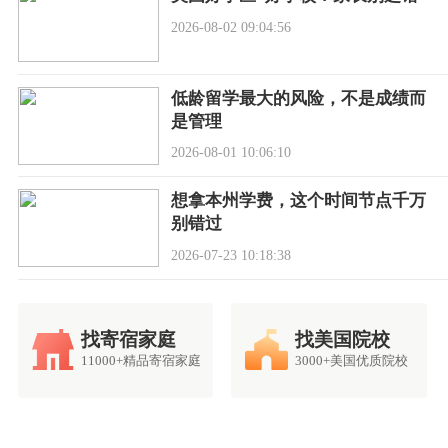
2026-08-02 09:04:56
低龄留学最大的风险，不是成绩而
是管理
2026-08-01 10:06:10
想拿本州学费，这个时间节点千万
别错过
2026-07-23 10:18:38
找寄宿家庭
找美国院校
11000+精品寄宿家庭
3000+美国优质院校