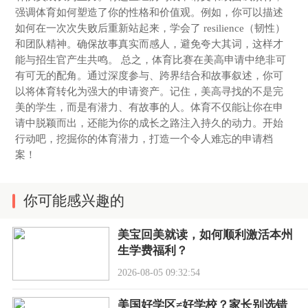
强调体育如何塑造了你的性格和价值观。例如，你可以描述
如何在一次次失败后重新站起来，学会了 resilience（韧性）
和团队精神。确保故事真实而感人，避免夸大其词，这样才
能与招生官产生共鸣。 总之，体育比赛在美高申请中绝非可
有可无的配角。通过深度参与、跨界结合和故事叙述，你可
以将体育转化为强大的申请资产。记住，美高寻找的不是完
美的学生，而是有潜力、有故事的人。体育不仅能让你在申
请中脱颖而出，还能为你的成长之路注入持久的动力。开始
行动吧，挖掘你的体育潜力，打造一个令人难忘的申请档
案！
你可能感兴趣的
美宝回美就读，如何顺利激活本州
生学费福利？
2026-08-05 09:32:54
美国好学区≠好学校？家长别选错