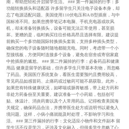
南，帮助您轻松开启留学生活。 ### 第一件漏掉的行李：多
功能转换插头和适配器 许多留学生只关注电子设备本身，却
忘了电源适配问题。美国使用110伏电压和A/B型插座，与中
国标准不同。如果您携带笔记本电脑、手机充电器或吹风
机，却未准备转换插头，设备可能无法正常使用，甚至损
坏。更糟的是，临时购买往往价格高昂且选择有限。建议提
前购买一个多功能国际转换插头套装，支持多种插头类型，
确保您的电子设备随时随地都能充电。同时，考虑带一个小
型接线板，方便同时连接多个设备，避免在宿舍或寄宿家庭
中抢插座的尴尬。 ### 第二件漏掉的行李：必备药品和健康
用品 健康是留学的基础，但许多学生只带基本衣物，而忽略
了药品。美国医疗系统复杂，看医生需要预约且费用较高，
常见药品如感冒药、止痛药或过敏药可能不易获取。此外，
如果您有特殊健康状况，如哮喘或肠胃敏感，带上处方药和
非处方药备份至关重要。建议准备一个小药箱，包括创可
贴、体温计、消炎药膏以及个人常用药品。记得检查美国海
关规定，确保药品合法，并携带医生处方或说明书以避免入
境问题。这样，小病小痛就能及时处理，不影响学习和生
活。 ### 第三件漏掉的行李：文化适应小物件和文件副本 留
学生活不仅是学习，还涉及文化融入，但很多学生忽略了心