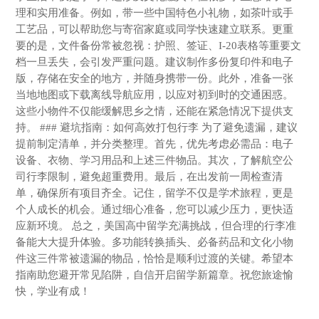
理和实用准备。例如，带一些中国特色小礼物，如茶叶或手
工艺品，可以帮助您与寄宿家庭或同学快速建立联系。更重
要的是，文件备份常被忽视：护照、签证、I-20表格等重要文
档一旦丢失，会引发严重问题。建议制作多份复印件和电子
版，存储在安全的地方，并随身携带一份。此外，准备一张
当地地图或下载离线导航应用，以应对初到时的交通困惑。
这些小物件不仅能缓解思乡之情，还能在紧急情况下提供支
持。 ### 避坑指南：如何高效打包行李 为了避免遗漏，建议
提前制定清单，并分类整理。首先，优先考虑必需品：电子
设备、衣物、学习用品和上述三件物品。其次，了解航空公
司行李限制，避免超重费用。最后，在出发前一周检查清
单，确保所有项目齐全。记住，留学不仅是学术旅程，更是
个人成长的机会。通过细心准备，您可以减少压力，更快适
应新环境。 总之，美国高中留学充满挑战，但合理的行李准
备能大大提升体验。多功能转换插头、必备药品和文化小物
件这三件常被遗漏的物品，恰恰是顺利过渡的关键。希望本
指南助您避开常见陷阱，自信开启留学新篇章。祝您旅途愉
快，学业有成！