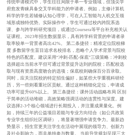
传统申请模式中，学生往往局限于单一专业领域，但顶尖学
府愈发青睐具备交叉学科能力的申请者。例如，主修计算机
科学的学生若辅修认知心理学，可在人工智能与人机交互领
域形成独特优势。实际操作中，学生可通过校内跨院系选
课、参与跨学科研究项目，或通过Coursera等平台补充相关认
证课程。2023年招生数据显示，具有跨学科背景的申请者录
取率较单一背景者高出42%。 第二条捷径：精准定位院校梯
度 多数留学生盲目追求名校排名，忽略个人学术背景与院校
特色的匹配度。建议采用“冲刺-匹配-保底”三级策略：冲刺校
选择超出当前水平但可通过背景提升达到的院校；匹配校选
取与现有资质高度吻合的选项；保底校则确保百分百录取。
同时，应关注院校的特定招生偏好，如某些大学重视科研经
历，另一些则看重社区贡献。通过这种精细化定位，申请成
功率可提升60%以上。 第三条捷径：课外活动战略布局 区别
于简单的活动堆砌，高效策略强调活动的连贯性与深度。建
议选择2-3个核心领域进行长期投入，并注重成果量化。例
如，持续三年的公益项目若能与专业方向结合（如公共政策
专业学生组织社区调研），将显著增强申请竞争力。最新趋
势显示，招生官更关注学生在活动中展现的领导力、创新力
及社会影响力，而非单纯参与数量。 当前升学规划呈现三大