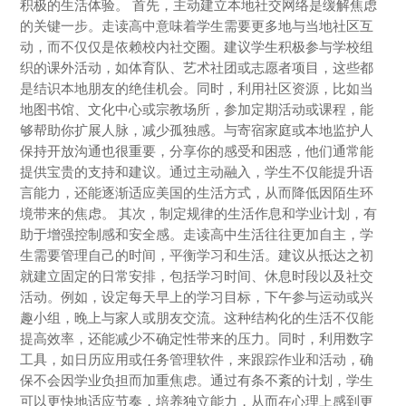
积极的生活体验。 首先，主动建立本地社交网络是缓解焦虑
的关键一步。走读高中意味着学生需要更多地与当地社区互
动，而不仅仅是依赖校内社交圈。建议学生积极参与学校组
织的课外活动，如体育队、艺术社团或志愿者项目，这些都
是结识本地朋友的绝佳机会。同时，利用社区资源，比如当
地图书馆、文化中心或宗教场所，参加定期活动或课程，能
够帮助你扩展人脉，减少孤独感。与寄宿家庭或本地监护人
保持开放沟通也很重要，分享你的感受和困惑，他们通常能
提供宝贵的支持和建议。通过主动融入，学生不仅能提升语
言能力，还能逐渐适应美国的生活方式，从而降低因陌生环
境带来的焦虑。 其次，制定规律的生活作息和学业计划，有
助于增强控制感和安全感。走读高中生活往往更加自主，学
生需要管理自己的时间，平衡学习和生活。建议从抵达之初
就建立固定的日常安排，包括学习时间、休息时段以及社交
活动。例如，设定每天早上的学习目标，下午参与运动或兴
趣小组，晚上与家人或朋友交流。这种结构化的生活不仅能
提高效率，还能减少不确定性带来的压力。同时，利用数字
工具，如日历应用或任务管理软件，来跟踪作业和活动，确
保不会因学业负担而加重焦虑。通过有条不紊的计划，学生
可以更快地适应节奏，培养独立能力，从而在心理上感到更