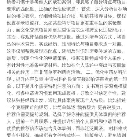
请者习惯于参考他人的成功案例，却忽略了自身特点与项目
要求的匹配度。正确的做法应该是： 首先，深入分析目标项
目的核心要求。仔细研读项目介绍，明确其培养目标、课程
设置和录取偏好。比如某些科研项目更看重学生的实验能
力，而文化交流项目则更注重语言表达和跨文化适应能力。
其次，客观评估自身优势与短板。通过列清单的方式，将自
己的学术背景、实践经历、技能特长与项目要求逐一对照。
这不仅能帮助发现匹配点，还能及时识别需要补足的方面。
最后，制定个性化的申请策略。根据项目特点和个人条件，
有针对性地准备申请材料。比如在个人陈述中突出与项目最
相关的经历，而非简单罗列所有活动。 二、优化申请材料呈
现，提升内容质量 申请材料的质量直接影响评审者的第一印
象，以下是几个需要特别注意的方面： 文书写作要避免模板
化。很多申请者习惯套用现成模板，导致文书缺乏个性。建
议从独特经历出发，通过具体事例展现个人特质。比如描述
一个克服困难的经历，比简单陈述"我有毅力"更有说服力。
推荐信需要提前规划。选择了解你并能提供具体事例的推荐
人，提前一个月联系，并提供详细的个人资料和申请目标。
优质的推荐信应该包含具体事例，而非泛泛而谈。 材料格式
要专业规范。确保所有文件格式统一、排版整洁，避免错别