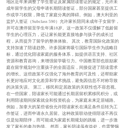
地区近年来调整了学生签证及家属陪读签证的规定，允许未
成年留学生的父母申请长期陪读签证，部分国家甚至提供工
作或学习权限，降低了家庭分离的障碍。例如，澳大利亚的
监护人签证（Subclass 590）允许家长陪同未成年子女留学，
并可在澳停留至学生年满18岁。这一政策不仅缓解了低龄留
学生的心理压力，还让家长能更直接地参与孩子的成长过
程，从而提升了留学的整体体验。 其次，教育国际化政策的
支持加速了陪读趋势。许多国家将吸引国际学生作为战略目
标，通过优化陪读家庭的服务体系，如提供语言支持、社区
资源和教育咨询，来增强留学吸引力。中国教育部也鼓励家
庭在留学规划中注重孩子的全面适应，间接促进了陪读需求
的增长。这些政策不仅强化了海外教育的可及性，还帮助家
长更好地应对文化差异和学术挑战，避免因信息不对称导致
的决策失误。 第三，移民和定居政策的关联性也不容忽视。
在一些国家，陪读家长可能通过长期居留积累移民积分，或
利用陪读期间探索就业和投资机会，为家庭未来定居铺路。
例如，加拿大的某些省份允许陪读家长在满足条件后转为工
作签证，进而申请永久居留。这种政策联动使得陪读不再仅
仅是短期陪伴，而可能成为家庭长期规划的跳板，进一步激
发了家长的参与热情。 然而，家长陪读虽有益处，也需警惕