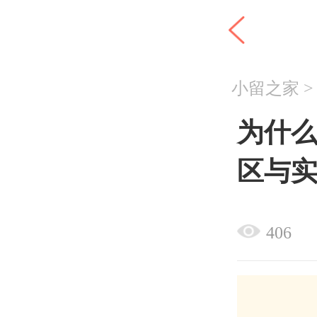
小留之家
为什么
区与
406