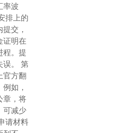
汇率波
安排上的
内提交，
金证明在
进程。提
误。 第
上官方翻
。例如，
公章，将
，可减少
申请材料