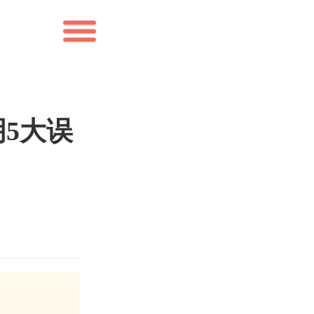
指南
5大误