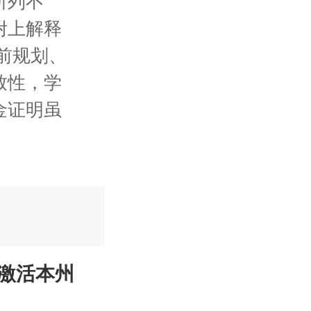
所列不
附上解释
前规划、
致性，学
金证明虽
。
激活本州