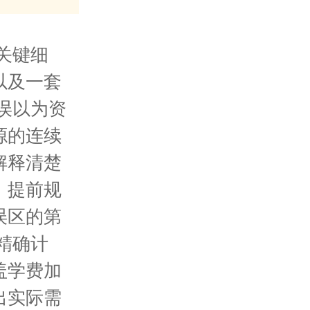
关键细
以及一套
误以为资
源的连续
解释清楚
，提前规
误区的第
精确计
盖学费加
出实际需