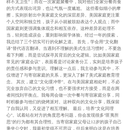
样不太卫生"；而在一次家庭聚餐中，我对他们全家分餐而食
的方式表现出诧异，也让气氛一度尴尬。 这些看似细小的摩
擦，实则折射出中美家庭文化的深层差异。美国家庭更注重
个人空间和独立性，孩子从小就被鼓励表达个人观点；而中
国家庭则更强调集体观念和相互依存。这种差异若处理不
当，轻则造成误会，重则影响留学体验。经过一年的摸索，
我总结了三个切实可行的化解之道。 首先，学会用"文化翻
译"替代语言翻译。当遇到不理解的美式生活习惯时，不要急
着下判断，而是尝试探寻其背后的文化逻辑。比如美国家庭
常见的"家庭会议"，表面看是讨论家务分工，实则是培养孩子
的责任感和参与意识。理解这一点后，我主动参与其中，不
仅增进了与寄宿家庭的关系，更深入了解了美式家庭教育理
念。 其次，建立"文化缓冲带"。在与美国家庭相处时，不必
完全放弃自己的文化习惯，也不要强求对方接受，而是在两
者间找到平衡点。我每周会做一次中餐与寄宿家庭分享，同
时积极参与他们的烧烤派对。这种双向的文化分享，既保留
了自我认同，又促进了相互理解。 最后，培养"文化同理
心"。试着站在对方的角度思考问题，你会发现很多"匪夷所
思"的行为都有其合理性。当寄宿家庭父母让12岁的孩子自己
乘坐公交时，我最初觉得不可思议，但后来明白这是在培养