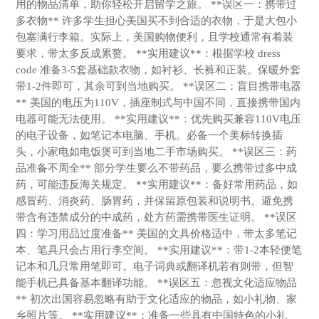
用的物品清单，助你轻松开启留学之旅。 **误区一：携带过
多衣物** 许多学生担心美国买不到合适的衣物，于是大包小
包塞满行李箱。实际上，美国购物便利，且学校通常有着装
要求，带太多反成累赘。 **实用建议**：根据学校 dress
code 准备3-5套基础款衣物，如衬衫、长裤和正装。保暖外套
带1-2件即可，其余可到当地购买。 **误区二：盲目携带电器
** 美国的电压为110V，插座制式与中国不同，直接携带国内
电器可能无法使用。 **实用建议**：优先购买兼容110V电压
的电子设备，如笔记本电脑、手机。必备一个美标转换插
头，小家电如电饭煲可到当地二手市场购买。 **误区三：药
品准备不周全** 部分学生要么不带药品，要么携带过多中成
药，可能违反海关规定。 **实用建议**：备好常用药品，如
感冒药、消炎药、肠胃药，并保留原包装和说明书。避免携
带含有违禁成分的中成药，处方药需携带医生证明。 **误区
四：学习用品过度准备** 美国的文具价格适中，带太多笔记
本、笔具只会占用行李空间。 **实用建议**：带1-2本轻便笔
记本和几只常用笔即可。电子词典或翻译机若有则带，但智
能手机已具备基本翻译功能。 **误区五：忽视文化适应物品
** 初次出国容易忽略有助于文化适应的物品，如小礼物、家
乡照片等。 **实用建议**：准备一些具有中国特色的小礼