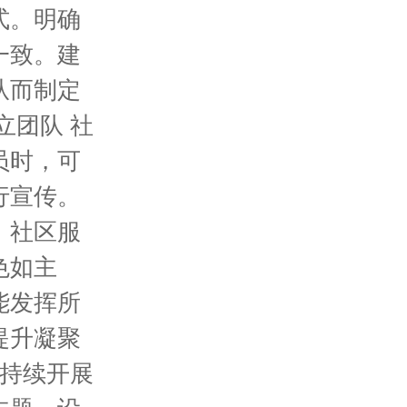
式。明确
一致。建
从而制定
立团队 社
员时，可
行宣传。
、社区服
色如主
能发挥所
提升凝聚
 持续开展