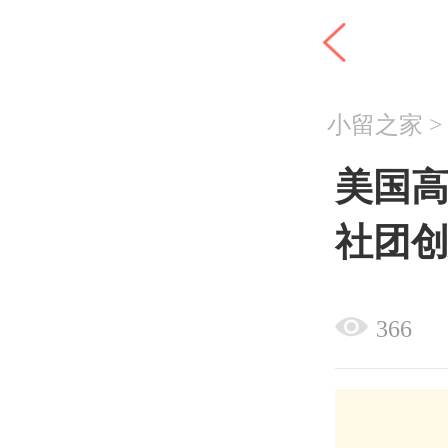
小留之家
美国高
社团
366