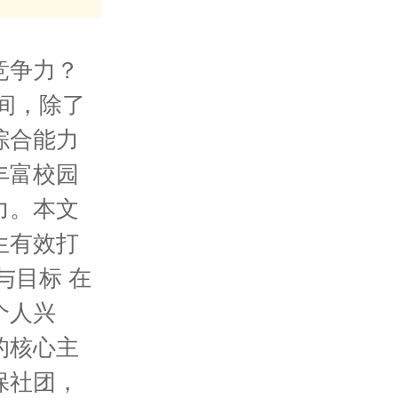
竞争力？
间，除了
综合能力
丰富校园
力。本文
生有效打
与目标 在
个人兴
的核心主
保社团，