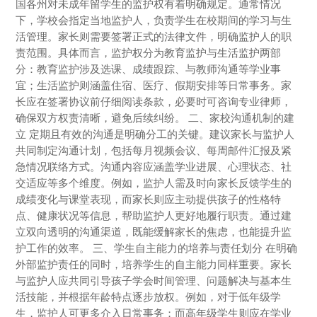
国各州对未成年留学生的监护权有着明确规定。通常情况
下，学校会指定当地监护人，负责学生在校期间的学习与生
活管理。家长则需要签署正式的法律文件，明确监护人的职
责范围。具体而言，监护权分为教育监护与生活监护两部
分：教育监护涉及选课、成绩跟踪、与教师沟通等学业事
宜；生活监护则涵盖住宿、医疗、假期安排等日常事务。家
长应在签署协议前仔细阅读条款，必要时可咨询专业律师，
确保双方权责清晰，避免后续纠纷。 二、家校沟通机制的建
立 定期且有效的沟通是明确分工的关键。建议家长与监护人
共同制定沟通计划，包括每月视频会议、每周邮件汇报及紧
急情况联络方式。沟通内容应涵盖学业进展、心理状态、社
交适应等多个维度。例如，监护人需及时向家长反馈学生的
成绩变化与课堂表现，而家长则应主动提供孩子的性格特
点、健康状况等信息，帮助监护人更好地履行职责。通过建
立双向透明的沟通渠道，既能缓解家长的焦虑，也能提升监
护工作的效率。 三、学生自主能力的培养与责任划分 在明确
外部监护责任的同时，培养学生的自主能力同样重要。家长
与监护人应共同引导孩子学会时间管理、问题解决与基本生
活技能，并根据年龄特点逐步放权。例如，对于低年级学
生，监护人可更多介入日常事务；而高年级学生则应在学业