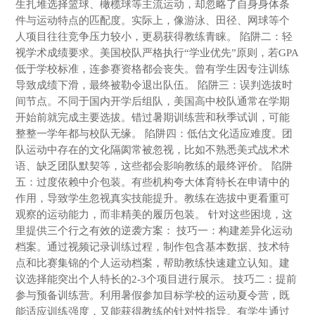
生扎堆选择篮球、橄榄球等主流运动，却忽略了自身身体条
件与运动特点的匹配度。实际上，像游泳、田径、网球等个
人项目往往竞争压力较小，更易获得教练青睐。 陷阱二：轻
视学术成绩要求。美国校队严格执行“学业优先”原则，若GPA
低于学校标准，连参赛资格都会丧失。曾有学生因专注训练
导致成绩下滑，最终被勒令退出队伍。 陷阱三：误判选拔时
间节点。不同于国内开学后组队，美国高中校队通常在学期
开始前就完成主要选拔。错过暑期训练营和秋季试训，可能
整整一学年都与校队无缘。 陷阱四：低估文化适应难度。团
队运动中存在的文化隔阂常被忽视，比如不熟悉美式战术术
语、缺乏团队默契等，这些都会影响教练的最终评价。 陷阱
五：过度依赖中介包装。有些机构夸大体育特长在申请中的
作用，导致学生忽视真实技能提升。教练在选拔中更看重可
观察的运动能力，而非精美的履历包装。 针对这些困境，这
里提供三个行之有效的逆袭方案： 技巧一：构建差异化运动
档案。通过视频记录训练过程，制作包含基本数据、技术特
点和比赛集锦的个人运动档案，帮助教练快速建立认知。建
议选择能突出个人特长的2-3个项目进行展示。 技巧二：提前
参与预备训练营。利用暑假参加目标学校的运动夏令营，既
能适应训练强度，又能获得教练的针对性指导。有学生通过