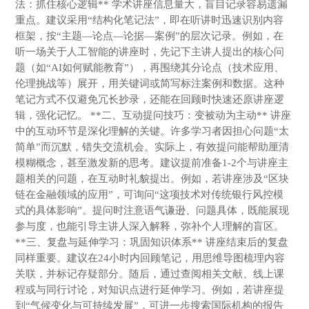
法：抓住核心逻辑** 学术讲座信息量大，盲目记录容易遗漏
重点。建议采用“结构化笔记法”，即在听讲时迅速识别内容
框架，按“主题—论点—论据—案例”的层次记录。例如，在
听一场关于人工智能的讲座时，先记下主讲人提出的核心问
题（如“AI如何赋能教育”），再围绕其分论点（技术应用、
伦理挑战等）展开，用关键词或简写标注案例和数据。这种
笔记方式不仅避免冗长抄录，还能在回顾时快速还原讲座逻
辑，强化记忆。 **二、互动提问技巧：变被动为主动** 讲座
中的互动环节是深化理解的关键。许多学习者因担心问题“太
简单”而沉默，错失交流机会。实际上，有效提问能帮助厘清
模糊概念，甚至激发新的思考。建议提前准备1-2个与讲座主
题相关的问题，在互动时礼貌提出。例如，若讲座涉及“区块
链在金融领域的应用”，可询问“这项技术对传统银行风控模
式的具体影响”。提问时注意语气谦逊、问题具体，既能展现
参与度，也能引导主讲人深入解释，弥补个人理解的盲区。
**三、复盘与延伸学习：巩固知识体系** 讲座结束后的复盘
同样重要。建议在24小时内回顾笔记，用思维导图梳理内容
关联，并标记存疑部分。随后，通过查阅相关文献、线上课
程或与同行讨论，对知识点进行延伸学习。例如，若讲座提
到“气候变化与可持续发展”，可进一步搜索国际机构的报告