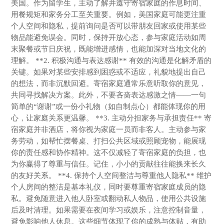
美国。作为留学生，主动了解并遵守寄宿家庭的作息时间、
用餐规矩和家务分工至关重要。例如，美国家庭可能更注重
个人空间和隐私，提前询问是否可以带朋友回家或使用某些
物品能避免误会。同时，保持开放心态，参与家庭活动如周
末聚餐或节日庆祝，既能增进感情，也能加深对当地文化的
理解。 **2. 积极沟通与表达感谢** 有效的沟通是化解矛盾的
关键。如果对某些安排感到困惑或不适应，礼貌地提出自己
的想法，而非沉默回避。寄宿家庭通常乐意听取你的意见，
共同寻找解决方案。此外，不要吝啬表达感激之情——一句
简单的“谢谢”或一份小礼物（如自制点心）都能体现你的用
心，让家庭关系更温馨。 **3. 主动分担家务与承担责任** 寄
宿家庭并非酒店，将你视为家庭一员而非客人。主动参与家
务劳动，如帮忙摆餐桌、打扫公共区域或照顾宠物，能展现
你的责任感和协作精神。这不仅减轻了寄宿家庭的负担，也
为你赢得了尊重与信任。记住，小小的贡献往往能换来长久
的友好关系。 **4. 保持个人空间整洁与尊重他人隐私** 维护
个人房间的整洁是基本礼仪，同时要尊重寄宿家庭成员的隐
私。避免随意进入他人卧室或翻动私人物品，使用公共设施
后及时清理。如果需要在夜间学习或娱乐，注意控制音量，
避免影响他人休息。这些细节体现了你的成熟与体贴，有助