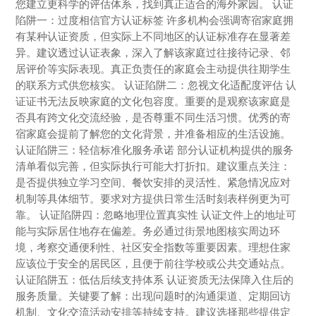
您建立更科学的评估体系，找到真正适合的海外家园。 认证
陷阱一：过度相信官方认证标签 许多机构会强调寄宿家庭拥
有某种认证资质，但实际上不同地区的认证标准存在显著差
异。建议透过认证表象，深入了解该家庭过往接待记录、邻
居评价等实际表现。真正负责任的家庭会主动提供往期学生
的联系方式供您核实。 认证陷阱二：忽视文化适配度评估 认
证证书无法反映家庭的文化包容度。重要的是观察该家庭是
否具有跨文化交流经验，是否尊重不同生活习惯。优秀的寄
宿家庭会提前了解您的文化背景，并准备相应的生活设施。
认证陷阱三：轻信标准化服务承诺 部分认证机构提供的服务
清单看似完善，但实际执行可能大打折扣。建议重点关注：
是否提供独立学习空间、餐饮安排的灵活性、紧急情况应对
机制等具体细节。要求对方提供日常生活时刻表样例更为可
靠。 认证陷阱四：忽略地理位置真实性 认证文件上的地址可
能与实际居住地存在偏差。务必通过街景地图核实周边环
境，考察交通便利性、社区安全指数等重要因素。理想住家
应该位于安全的居民区，且便于前往学校或公共交通站点。
认证陷阱五：低估后续支持体系 认证资质无法保障入住后的
服务质量。关键要了解：出现问题时的沟通渠道、定期回访
机制、文化交流活动安排等持续支持。建议选择那些提供定