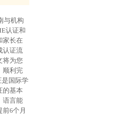
南与机构
IE认证和
和家长在
成认证流
文将为您
，顺利完
认证是国际学
证的基本
、语言能
前6个月