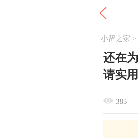
小留之家
还在为
请实用
385