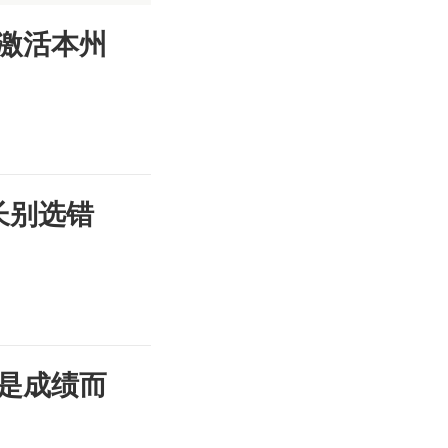
激活本州
长别选错
是成绩而