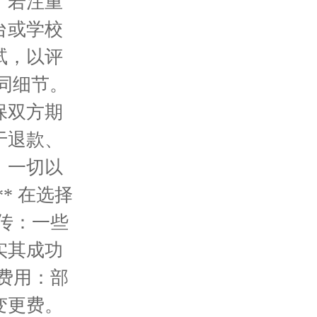
；若注重
台或学校
试，以评
同细节。
保双方期
于退款、
，一切以
* 在选择
宣传：一些
实其成功
藏费用：部
变更费。