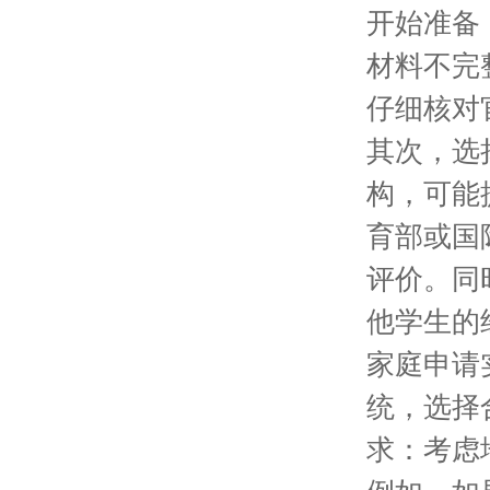
开始准备
材料不完
仔细核对
其次，选
构，可能
育部或国
评价。同
他学生的
家庭申请
统，选择
求：考虑