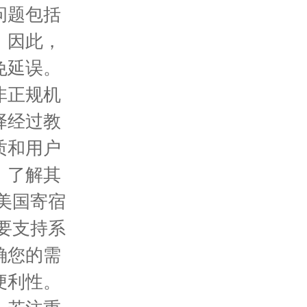
问题包括
。因此，
免延误。
非正规机
择经过教
质和用户
，了解其
美国寄宿
要支持系
确您的需
便利性。