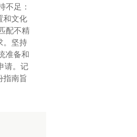
支持不足：
置和文化
 匹配不精
求。坚持
统准备和
申请。记
份指南旨