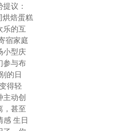
势提议：
同烘焙蛋糕
欢乐的互
果寄宿家庭
场小型庆
们参与布
别的日
变得轻
种主动创
离，甚至
情感 生日