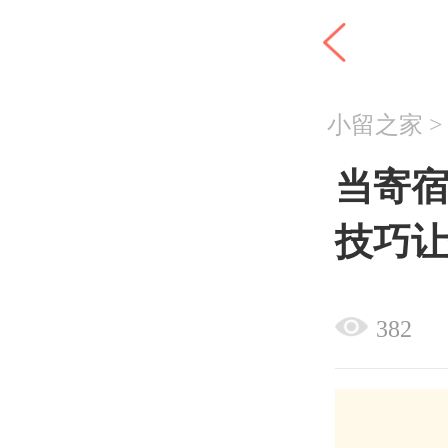
小留之家
当寄宿
技巧
382