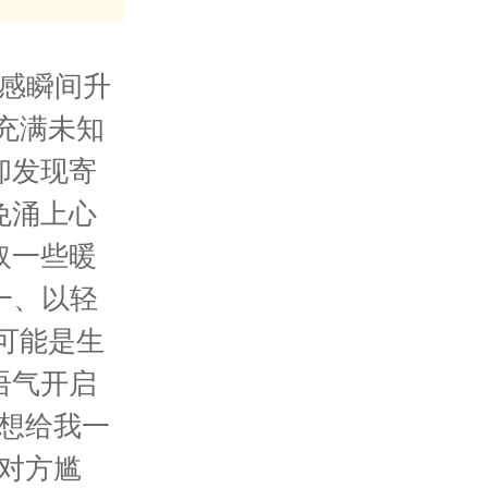
感瞬间升
充满未知
却发现寄
免涌上心
取一些暖
一、以轻
可能是生
语气开启
想给我一
对方尴