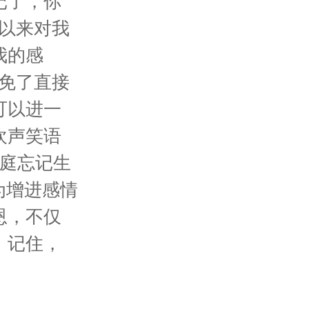
记了，你
以来对我
我的感
免了直接
可以进一
欢声笑语
家庭忘记生
为增进感情
恩，不仅
。记住，