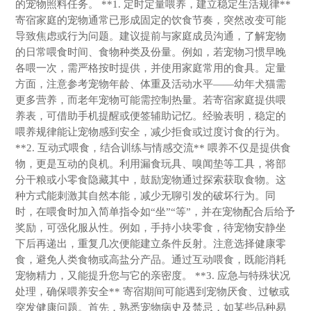
的宠物照料任务。 **1. 定时定量喂养，建立稳定生活规律**
寄宿家庭的宠物通常已形成固定的饮食节奏，突然改变可能
导致焦虑或行为问题。建议提前与家庭成员沟通，了解宠物
的日常喂食时间、食物种类及份量。例如，若宠物习惯早晚
各喂一次，需严格按时提供，并使用家庭常用的食具。定量
方面，注意参考宠物年龄、体重及活动水平——幼年犬猫需
更多营养，而老年宠物可能需控制热量。若寄宿家庭提供喂
养表，可借助手机提醒或便签辅助记忆。经验表明，稳定的
喂养规律能让宠物感到安全，减少拒食或过度讨食的行为。
**2. 互动式喂食，结合训练与情感交流** 喂养不仅是提供食
物，更是互动的良机。利用漏食玩具、嗅闻垫等工具，将部
分干粮或小零食隐藏其中，鼓励宠物通过探索获取食物。这
种方式能刺激其自然本能，减少无聊引发的破坏行为。同
时，在喂食时加入简单指令如“坐”“等”，并在宠物配合后给予
奖励，可强化服从性。例如，手持小块零食，待宠物安静坐
下后再递出，重复几次便能建立条件反射。注意选择健康零
食，避免人类食物或高盐分产品。通过互动喂食，既能消耗
宠物精力，又能提升您与它的亲密度。 **3. 应急与特殊状况
处理，确保喂养安全** 寄宿期间可能遇到宠物厌食、过敏或
突发健康问题。首先，熟悉宠物病史及禁忌，如某些品种易