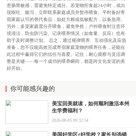
患肠胃敏感，需避免特定成分。若宠物拒食超24小时，或出
现呕吐、腹泻，立即联系家庭成员并暂停喂食。平时备好寄
宿家庭认可的替代食品，如处方粮或低敏配方，以备急用。
另外，多宠家庭需分开喂食，避免争抢；户外喂食时注意环
境清洁，防虫防污染。记录喂养情况（如食量、反应）也有
助于及时调整计划。 总之，通过规律喂养、互动强化及应急
准备，您不仅能高效完成寄宿家庭宠物的喂养任务，还能在
此过程中赢得它们的信任与喜爱。记住，耐心观察与灵活调
整是关键——每一个成功的喂养瞬间，都是跨文化友谊的美
好开始。
你可能感兴趣的
美宝回美就读，如何顺利激活本州
生学费福利？
2026-08-05 09:32:54
美国好学区≠好学校？家长别选错