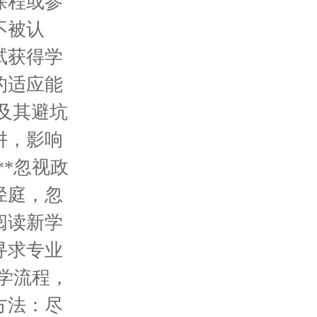
课程或参
不被认
试获得学
的适应能
及其避坑
阱，影响
**忽视政
径庭，忽
阅读新学
寻求专业
转学流程，
方法：尽