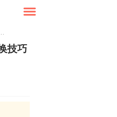
略：3个学分转换技巧+5大常见误区避坑指南
换技巧