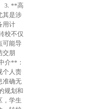
. **高
尤其是涉
备用计
：转校不仅
点可能导
结交朋
中介**：
视个人责
息准确无
的规划和
区，学生