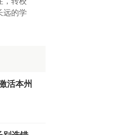
住，转校
长远的学
激活本州