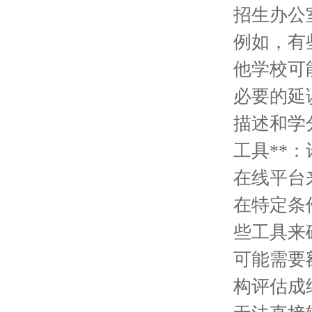
招生办公
例如，有
他学校可
必要的延
描述和学分
工具**
在线平台
在特定条
些工具来
可能需要
构评估成绩