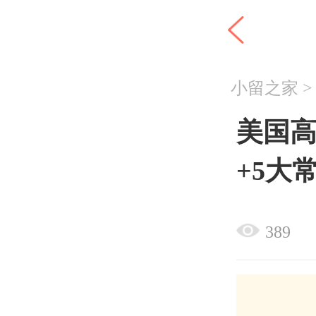
小留之家
美国高
+5大
389