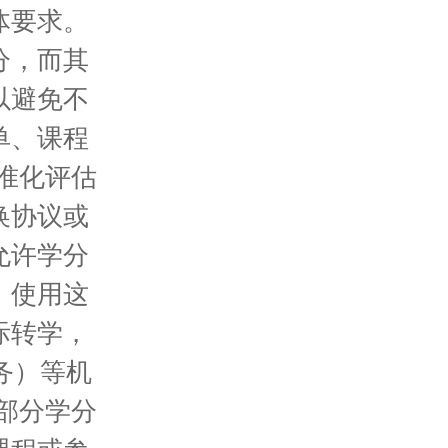
体要求。
分，而其
以避免不
单、课程
标准化评估
换协议或
允许学分
，使用这
际转学，
务）等机
果部分学分