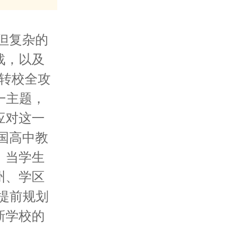
但复杂的
战，以及
转校全攻
一主题，
应对这一
国高中教
。当学生
州、学区
*提前规划
新学校的