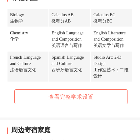
Biology
Calculus AB
Calculus BC
生物学
微积分AB
微积分BC
Chemistry
English Language
English Literature
化学
and Composition
and Composition
英语语言与写作
英语文学与写作
French Language
Spanish Language
Studio Art: 2-D
and Culture
and Culture
Design
法语语言文化
西班牙语言文化
工作室艺术：二维
设计
Studio Art: 3-D
Studio Art:
United States
Design
Drawing
Government and
查看完整学术设置
工作室艺术：三维
工作室艺术：绘画
Politics
设计
美国政府政治学
United States
History
周边寄宿家庭
美国历史学