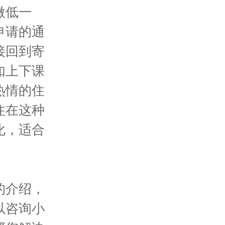
微低一
申请的通
接回到寄
如上下课
热情的住
住在这种
化，适合
的介绍，
以咨询小