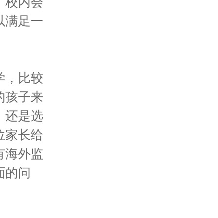
。校内会
以满足一
学，比较
的孩子来
，还是选
位家长给
有海外监
面的问