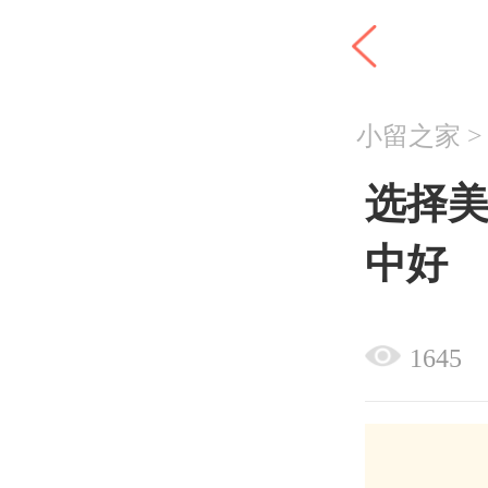
小留之家
选择
中好
1645