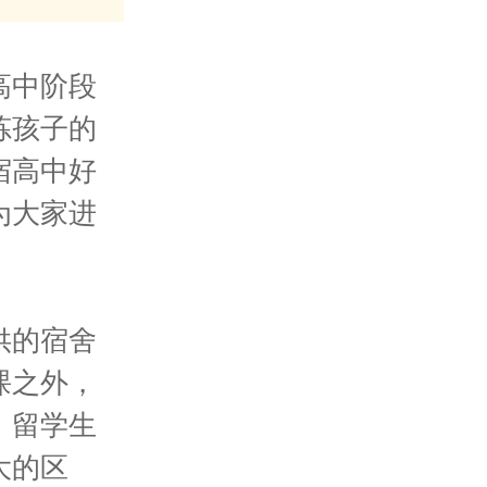
高中阶段
炼孩子的
宿高中好
为大家进
供的宿舍
课之外，
，留学生
大的区