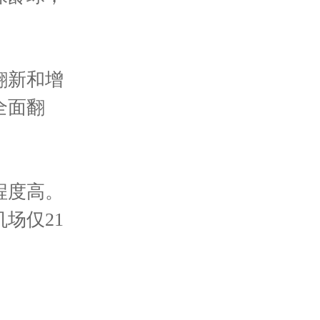
翻新和增
全面翻
程度高。
场仅21