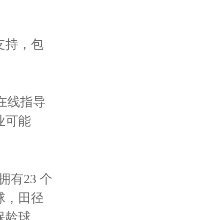
支持，包
的在线指导
业可能
有23 个
球，田径
保龄球，