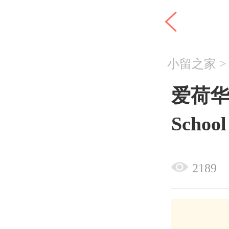
小留之家
爱荷华州I
Scho
2189