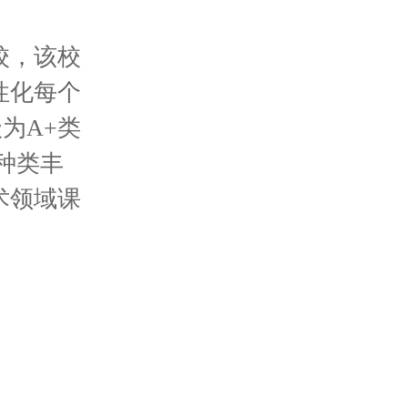
校，该校
性化每个
为A+类
种类丰
术领域课