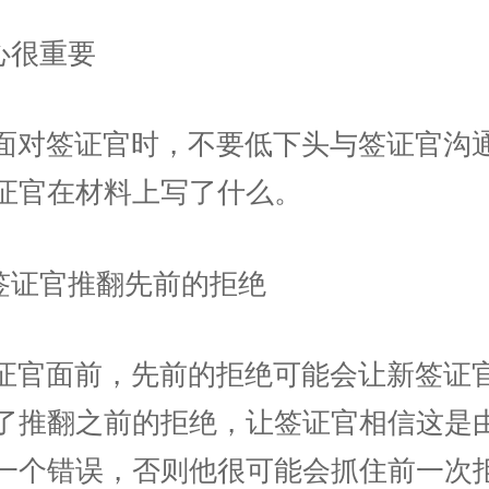
信心很重要
面对签证官时，不要低下头与签证官沟
证官在材料上写了什么。
让签证官推翻先前的拒绝
证官面前，先前的拒绝可能会让新签证
了推翻之前的拒绝，让签证官相信这是
一个错误，否则他很可能会抓住前一次