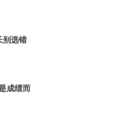
长别选错
是成绩而