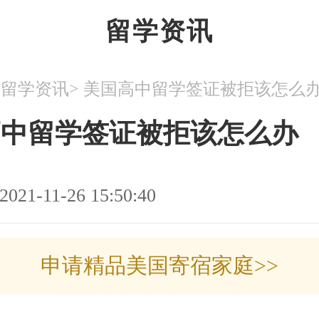
留学资讯
>
>
留学资讯
美国高中留学签证被拒该怎么
高中留学签证被拒该怎么办
2021-11-26 15:50:40
申请精品美国寄宿家庭>>