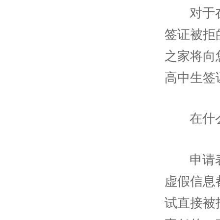
对于
签证被拒
之家将向
高中生签
在什
申请
虚假信息
试直接被