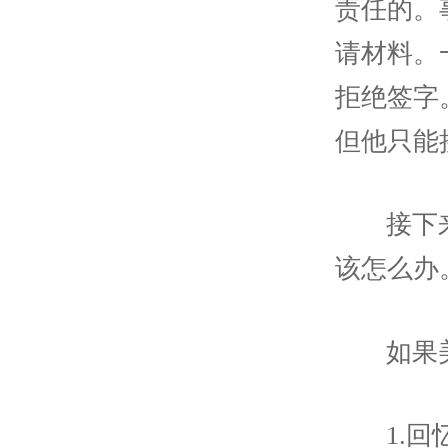
责任的。
请材料。
拒绝签字
但他只能
接下
该怎么办
如果
1.