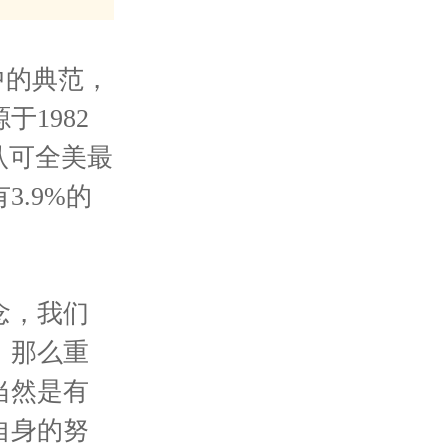
尖高中的典范，
1982
认可全美最
.9%的
念，我们
，那么重
当然是有
自身的努