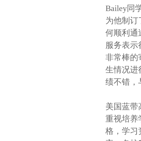
Bail
为他制订
何顺利通
服务表示
非常棒的
生情况进
绩不错，
美国蓝带
重视培养
格，学习