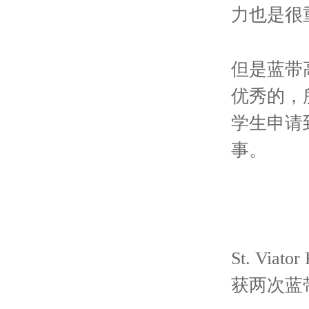
力也是很
但是蓝带
优秀的，
学生申请
事。
St. Via
获两次蓝