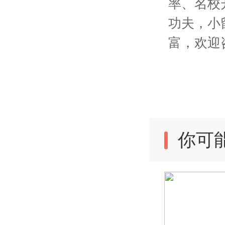
率、名校
功夫，小
富，欢迎
你可