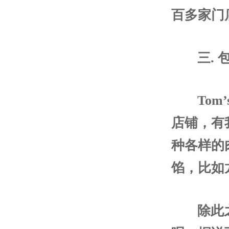
百多家门
三. 包
Tom
店铺，有
种各样的
馅，比如
除此