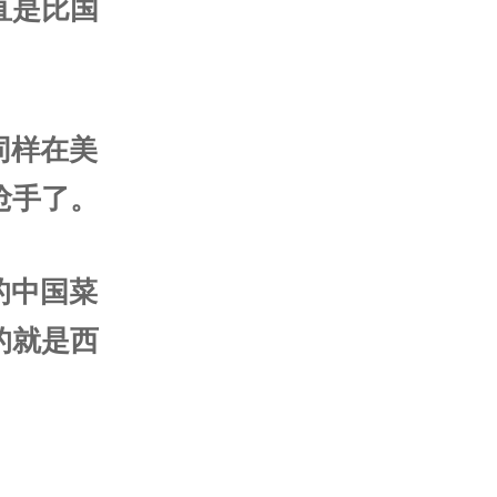
直是比国
同样在美
抢手了。
的中国菜
的就是西