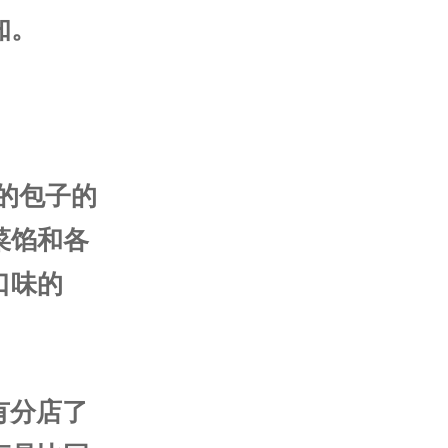
知。
馅的包子的
菜馅和各
口味的
有分店了