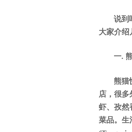
说到
大家介绍
一. 熊
熊猫快
店，很多
虾、孜然
菜品。生活