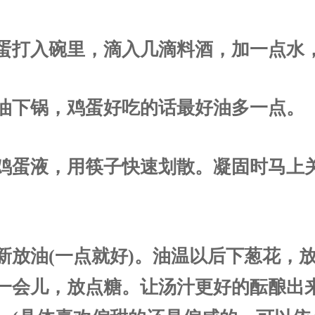
 鸡蛋打入碗里，滴入几滴料酒，加一点水
 热油下锅，鸡蛋好吃的话最好油多一点。
 下鸡蛋液，用筷子快速划散。凝固时马上
 重新放油(一点就好)。油温以后下葱花，
一会儿，放点糖。让汤汁更好的酝酿出