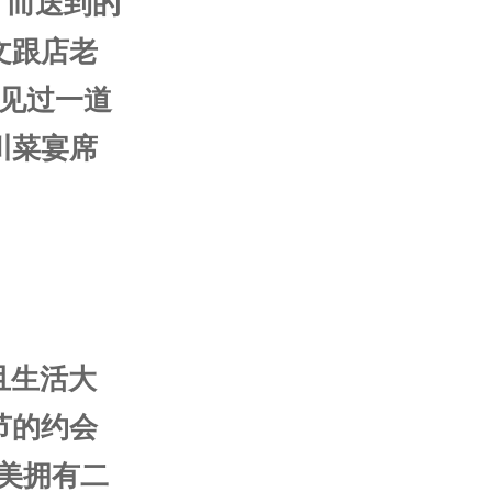
鸡丁而送到的
文跟店老
有见过一道
川菜宴席
且生活大
节的约会
全美拥有二