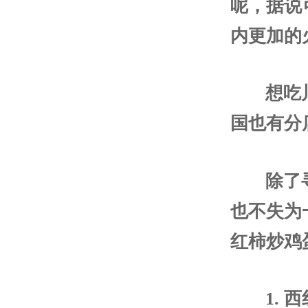
呢，据说
内更加的
想吃
国也有分
除了
也不失为
红柿炒鸡
1.