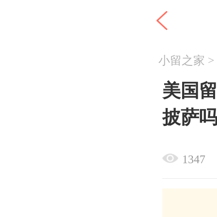
小留之家
美国
披萨
1347