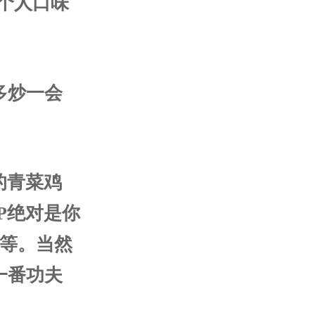
个人口味
多炒一会
的青菜鸡
P绝对是你
等等。当然
一番功夫