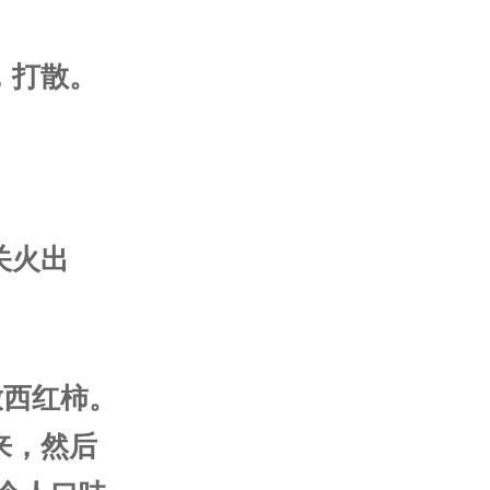
，打散。
关火出
放西红柿。
来，然后